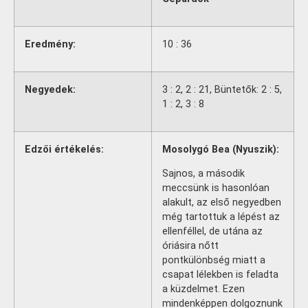
Eredmény:
10 : 36
Negyedek:
3 : 2, 2 : 21, Büntetők: 2 : 5,
1 : 2, 3 : 8
Edzői értékelés:
Mosolygó Bea (Nyuszik):
Sajnos, a második
meccsünk is hasonlóan
alakult, az első negyedben
még tartottuk a lépést az
ellenféllel, de utána az
óriásira nőtt
pontkülönbség miatt a
csapat lélekben is feladta
a küzdelmet. Ezen
mindenképpen dolgoznunk