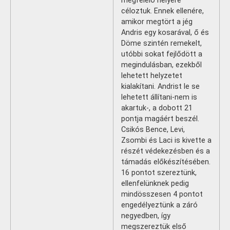
megfelelő helyére
céloztuk. Ennek ellenére,
amikor megtört a jég
Andris egy kosarával, ő és
Döme szintén remekelt,
utóbbi sokat fejlődött a
megindulásban, ezekből
lehetett helyzetet
kialakítani. Andrist le se
lehetett állítani-nem is
akartuk-, a dobott 21
pontja magáért beszél.
Csikós Bence, Levi,
Zsombi és Laci is kivette a
részét védekezésben és a
támadás előkészítésében.
16 pontot szereztünk,
ellenfelünknek pedig
mindösszesen 4 pontot
engedélyeztünk a záró
negyedben, így
megszereztük első