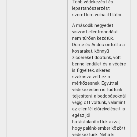
Több védekezést és
lepattanószerzést
szerettem volna itt látni.
A második negyedet
viszont ellentmondást
nem tűrően kezdtük,
Döme és Andris ontotta a
kosarakat, könnyű
ziccereket dobtunk, volt
benne lendület és a végére
is figyeltek, sikeres
szakasza volt ez a
mérkőzésnek. Egyúttal
védekezésben is tudtunk
teljesíteni, a bedobásoknál
végig ott voltunk, valamint
az ellenfél előreíveléseit is
egész jól
hatástalanítottuk azzal,
hogy palánk-ember között
védekeztünk. Néha ki