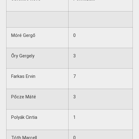
Móré Gergő
0
Őry Gergely
3
Farkas Ervin
7
Pőcze Máté
3
Polyák Cintia
1
Tóth Marcell
0