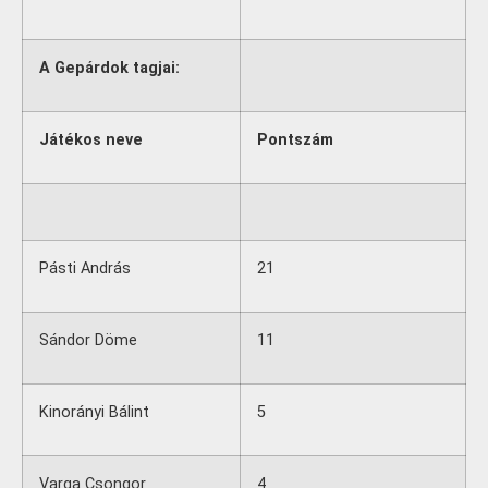
A Gepárdok tagjai:
Játékos neve
Pontszám
Pásti András
21
Sándor Döme
11
Kinorányi Bálint
5
Varga Csongor
4