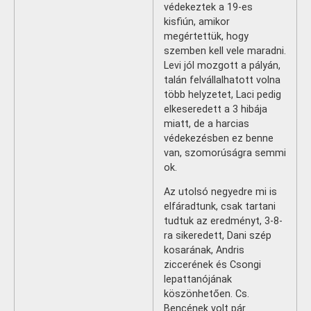
védekeztek a 19-es
kisfiún, amikor
megértettük, hogy
szemben kell vele maradni.
Levi jól mozgott a pályán,
talán felvállalhatott volna
több helyzetet, Laci pedig
elkeseredett a 3 hibája
miatt, de a harcias
védekezésben ez benne
van, szomorúságra semmi
ok.
Az utolsó negyedre mi is
elfáradtunk, csak tartani
tudtuk az eredményt, 3-8-
ra sikeredett, Dani szép
kosarának, Andris
ziccerének és Csongi
lepattanójának
köszönhetően. Cs.
Bencének volt pár