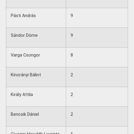
Pásti András
9
Sándor Döme
9
Varga Csongor
8
Kinorányi Bálint
2
Király Attila
2
Bencsik Dániel
2