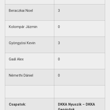
Beraczkai Noel
3
Kolompár Jázmin
0
Gyöngyösi Kevin
3
Gaál Alex
0
Némethi Dániel
0
Csapatok:
DKKA Nyuszik – DKKA
Gepárdok