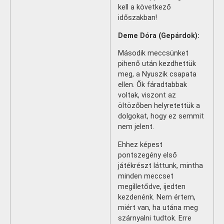
kell a következő
időszakban!
Deme Dóra (Gepárdok):
Második meccsünket
pihenő után kezdhettük
meg, a Nyuszik csapata
ellen. Ők fáradtabbak
voltak, viszont az
öltözőben helyretettük a
dolgokat, hogy ez semmit
nem jelent.
Ehhez képest
pontszegény első
játékrészt láttunk, mintha
minden meccset
megilletődve, ijedten
kezdenénk. Nem értem,
miért van, ha utána meg
szárnyalni tudtok. Erre