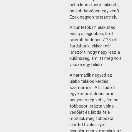
néha leosztani is sikerült,
ha volt középen egy védő.
Ezek nagyon tetszettek.
A büntetők itt alakultak
eddig a legjobban, 5-öt
sikerült bedobni. 7-28-ról
fordultunk, ekkor már
látszott, hogy nagy lesz a
különbség, ám itt még volt
vissza egy félidő.
A harmadik negyed az
újabb találós kérdés
számomra… Atti tudott
egy kosarat dobni-ami
nagyon szép volt-, ám ha
többször lerázta volna
védőjét és labda felé
mozdul, még többször
lehetett volna ilyet
csinálni. ehhez mondjuk az