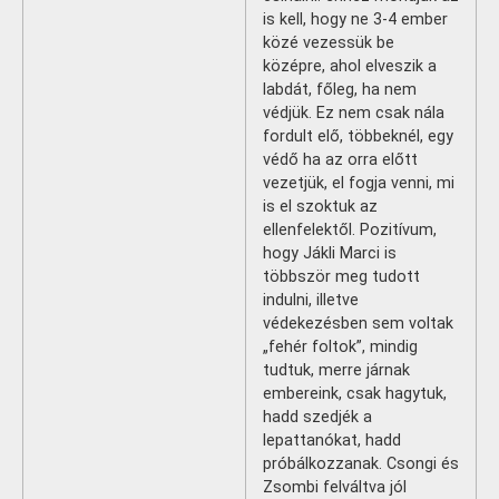
is kell, hogy ne 3-4 ember
közé vezessük be
középre, ahol elveszik a
labdát, főleg, ha nem
védjük. Ez nem csak nála
fordult elő, többeknél, egy
védő ha az orra előtt
vezetjük, el fogja venni, mi
is el szoktuk az
ellenfelektől. Pozitívum,
hogy Jákli Marci is
többször meg tudott
indulni, illetve
védekezésben sem voltak
„fehér foltok”, mindig
tudtuk, merre járnak
embereink, csak hagytuk,
hadd szedjék a
lepattanókat, hadd
próbálkozzanak. Csongi és
Zsombi felváltva jól