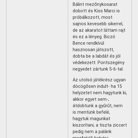
Bálint mezőnykosarat
dobott és Kiss Marci is
próbálkozott, most
sajnos kevesebb sikerrel,
de az akaratot láttam rajt
és ez a lényeg. Biczó
Bence rendkívül
hasznosan játszott,
dobta be a labdát és jól
védekezett. Pontszegény
negyedet zártunk 5-6-tal.
Az utolsó játékrész ugyan
döcögősen indult- ha 15
helyzetet nem hagytunk ki,
akkor egyet sem-,
átdobtunk a gyűrűt, nem
is mentünk befelé,
hagytuk magunkat
kiszorítani, a tiszta ziccert
pedig nem a palánk