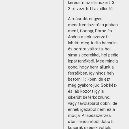
keresem az ellenszert. 3-
2-re vezetett az ellenfél.
A második negyed
menetrendszerűen jobban
ment, Csongi, Döme és
Andris a sok szerzett
labdát meg tudta becsülni
és pontra váltotta, hol
sima ziccerekkel, hol pedig
lepattanókból. Még mindig
gond, hogy bent állunk a
festékben, így nincs hely
betörni 1:1-ben, de ezt
még gyakoroljuk. Sok kéz-
és láb között így is
sikerült beférkőznünk,
vagy távolabbról dobni, de
ennek igazából nem ez a
módja. A labdaszerzés
utáni lendületből dobott
kosarak szépek voltak,