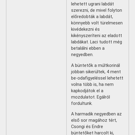
lehetett ugrani labdát
szerezni, de mivel folyton
előredobták a labdát,
könnyebb volt türelmesen
kivédekezni és
kikényszeríteni az eladott
labdákat. Laci tudott még
betalálni ebben a
negyedben.
A büntetők a múltkorinál
jobban sikerültek, 4 ment
be-odafigyeléssel lehetett
volna több is, ha nem
kapkodjátok el a
mozdulatot. Egálról
fordultunk.
A harmadik negyedben az
első sor magához tért,
Csongi és Endre
büntetőket harcolt ki,