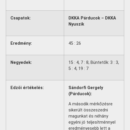
Csapatok:
DKKA Párducok – DKKA
Nyuszik
Eredmény:
45 : 26
Negyedek:
15 : 4, 7 : 8, Büntetők: 3 : 3,
5 : 4, 19 : 7
Edzői értékelés:
Sándorfi Gergely
(Párducok):
A második mérkőzésre
sikerült összeszedni
magunkat és néhány
egyéni jó teljesítménnyel
eredményesebb lett a