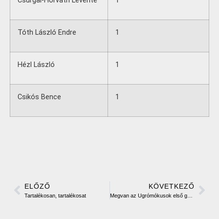
Csurgai-Horváth Levente
1
Tóth László Endre
1
Hézl László
1
Csikós Bence
1
ELŐZŐ
KÖVETKEZŐ
Tartalékosan, tartalékosat
Megvan az Ugrómókusok első győzelme!