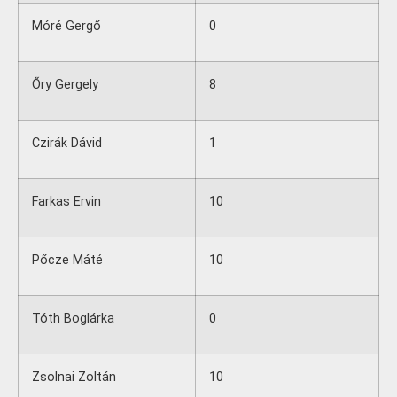
Móré Gergő
0
Őry Gergely
8
Czirák Dávid
1
Farkas Ervin
10
Pőcze Máté
10
Tóth Boglárka
0
Zsolnai Zoltán
10