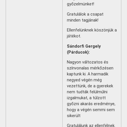
győzelmünket!
Gratulálok a csapat
minden tagjának!
Ellenfelünknek köszönjük a
játékot.
Sándorfi Gergely
(Párducok):
Nagyon változatos és
színvonalas mérkőzésen
kaptunk ki. A harmadik
negyed végén még
vezettünk, de a gyerekek
nem tudták felülmúlni
izgalmukat, a túlzott
győzni akarás eredménye,
hogy a végén semmi sem
sikerült
Gratulálunk az ellenfélnek.