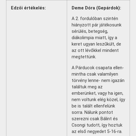
Edzői értékelés:
Deme Dóra (Gepárdok):
A 2. fordulóban szintén
hiányzott pár játékosunk
sérülés, betegség,
diákolimpia miatt, így a
keret ugyan leszűkült, de
az ott lévőkkel mindent
megtettünk.
A Párducok csapata ellen-
mintha csak valamilyen
törvény lenne- nem igazán
találtuk meg az
emberünket, vagy ha igen,
nem voltunk elég közel, így
be is talált ellenfelünk
sorra. Nálunk pontot
szerezni csak Bálint és
Csongi tudott, így hoztuk
az első negyedet 5-16-ra.