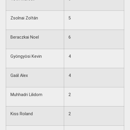
Zsolnai Zoltán
5
Beraczkai Noel
6
Gyöngyösi Kevin
4
Gaál Alex
4
Muhhadri Lilidom
2
Kiss Roland
2