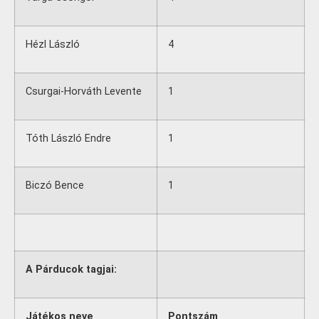
Hézl László
4
Csurgai-Horváth Levente
1
Tóth László Endre
1
Biczó Bence
1
A Párducok tagjai:
Játékos neve
Pontszám