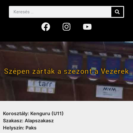
Szépen zárták a szezont a Vezérek
Korosztály: Kenguru (U11)
Szakasz: Alapszakasz
Helyszín: Paks