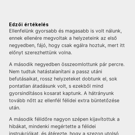
Edzői értékelés
Ellenfelünk gyorsabb és magasabb is volt nálunk,
ennek ellenére megvoltak a helyzeteink az első
negyedben, fájó, hogy csak egálra hoztuk, mert itt
előnyt szerezhettünk volna.
A második negyedben összeomlottunk pár percre.
Nem tudtuk hatástalanítani a passz utáni
befutásaikat, rossz helyzeteket dobtunk el, sok
pontatlan átadásunk volt, s ezekből mind
gyorsindításos kosarat kaptunk. A hátrányunk
tovább nőtt az ellenfél félidei extra büntetőzése
után.
A második félidőre nagyon szépen kijavítottuk a
hibákat, mindenki megértette a félidei
instrukciókat, és átérezte, hogy a szezon utolsó