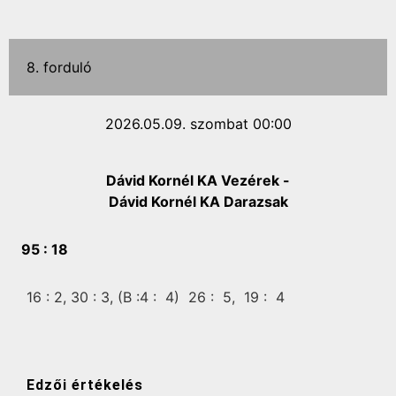
8. forduló
2026.05.09. szombat 00:00
Dávid Kornél KA Vezérek -
Dávid Kornél KA Darazsak
95 :
18
16 :
2,
30 :
3,
(B :4 :
4)
26 :
5,
19 :
4
Edzői értékelés