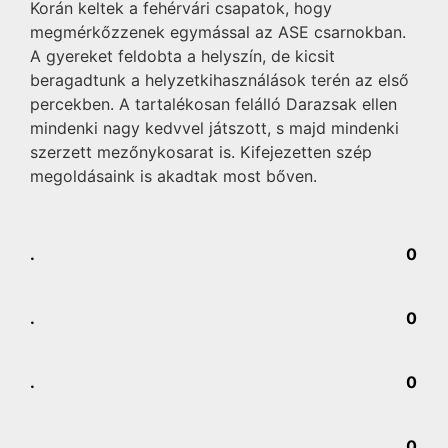
Korán keltek a fehérvári csapatok, hogy
megmérkőzzenek egymással az ASE csarnokban.
A gyereket feldobta a helyszín, de kicsit
beragadtunk a helyzetkihasználások terén az első
percekben. A tartalékosan felálló Darazsak ellen
mindenki nagy kedvvel játszott, s majd mindenki
szerzett mezőnykosarat is. Kifejezetten szép
megoldásaink is akadtak most bőven.
.
0
.
0
.
0
.
0