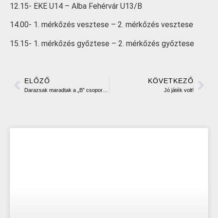
12.15- EKE U14 – Alba Fehérvár U13/B
14.00- 1. mérkőzés vesztese – 2. mérkőzés vesztese
15.15- 1. mérkőzés győztese – 2. mérkőzés győztese
ELŐZŐ
KÖVETKEZŐ
Darazsak maradtak a „B” csoportban
Jó játék volt!