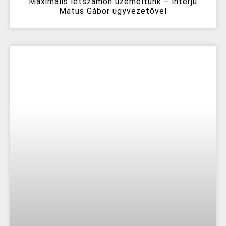
Maximális létszámon üzemeltünk – interjú
Matus Gábor ügyvezetővel