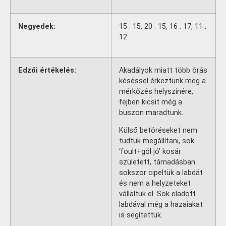
Negyedek:
15 : 15, 20 : 15, 16 : 17, 11 :
12
Edzői értékelés:
Akadályok miatt több órás
késéssel érkeztünk meg a
mérkőzés helyszínére,
fejben kicsit még a
buszon maradtunk.
Külső betöréseket nem
tudtuk megállítani, sok
‘foult+gól jó’ kosár
született, támadásban
sokszor cipeltük a labdát
és nem a helyzeteket
vállaltuk el. Sok eladott
labdával még a hazaiakat
is segítettük.