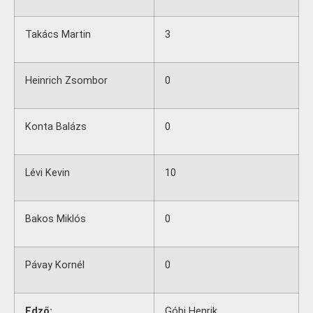
Takács Martin
3
Heinrich Zsombor
0
Konta Balázs
0
Lévi Kevin
10
Bakos Miklós
0
Pávay Kornél
0
Edző:
Góbi Henrik