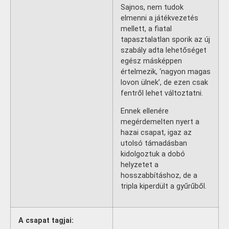
Sajnos, nem tudok
elmenni a játékvezetés
mellett, a fiatal
tapasztalatlan sporik az új
szabály adta lehetőséget
egész másképpen
értelmezik, ‘nagyon magas
lovon ülnek’, de ezen csak
fentről lehet változtatni.
Ennek ellenére
megérdemelten nyert a
hazai csapat, igaz az
utolsó támadásban
kidolgoztuk a dobó
helyzetet a
hosszabbításhoz, de a
tripla kiperdült a gyűrűből.
A csapat tagjai: