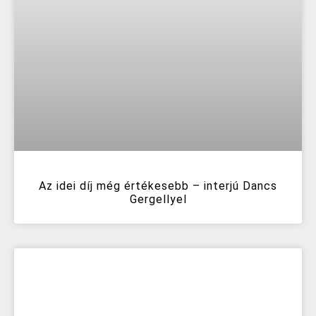
Az idei díj még értékesebb – interjú Dancs
Gergellyel