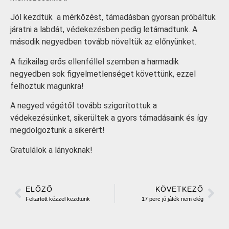
Jól kezdtük a mérkőzést, támadásban gyorsan próbáltuk
járatni a labdát, védekezésben pedig letámadtunk. A
második negyedben tovább növeltük az előnyünket.
A fizikailag erős ellenféllel szemben a harmadik
negyedben sok figyelmetlenséget követtünk, ezzel
felhoztuk magunkra!
A negyed végétől tovább szigorítottuk a
védekezésünket, sikerültek a gyors támadásaink és így
megdolgoztunk a sikerért!
Gratulálok a lányoknak!
ELŐZŐ
KÖVETKEZŐ
Feltartott kézzel kezdtünk
17 perc jó játék nem elég