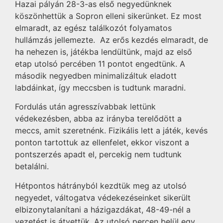
Hazai pályán 28-3-as első negyedünknek
köszönhettük a Sopron elleni sikerünket. Ez most
elmaradt, az egész találkozót folyamatos
hullámzás jellemezte. Az erős kezdés elmaradt, de
ha nehezen is, játékba lendültünk, majd az első
etap utolsó percében 11 pontot engedtünk. A
második negyedben minimalizáltuk eladott
labdáinkat, így meccsben is tudtunk maradni.
Fordulás után agresszívabbak lettünk
védekezésben, abba az irányba terelődött a
meccs, amit szeretnénk. Fizikális lett a játék, kevés
ponton tartottuk az ellenfelet, ekkor viszont a
pontszerzés apadt el, percekig nem tudtunk
betalálni.
Hétpontos hátrányból kezdtük meg az utolsó
negyedet, váltogatva védekezéseinket sikerült
elbizonytalanítani a házigazdákat, 48-49-nél a
vezetést is átvettük. Az utolsó percen belül egy