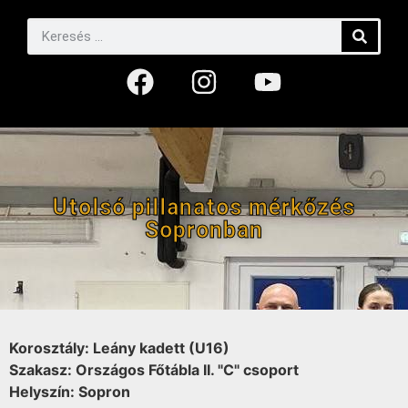
Utolsó pillanatos mérkőzés
Sopronban
Korosztály: Leány kadett (U16)
Szakasz: Országos Főtábla II. "C" csoport
Helyszín: Sopron