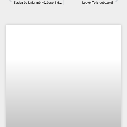
Kadett és junior mérkőzéssel indul a hét
Legyél Te is dobozoló!