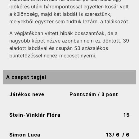
időkérés utáni hárompontossal egyetlen kosár volt
a különbség, majd két labdát is szereztünk,
melyekből egyszer sem tudtuk lezárni a találkozót.
A végjátékban vétett hibák bosszantóak, de a
nagyobb képet nézve azonban nem ez döntött. 39
eladott labdával és csupán 53 százalékos
büntetőzéssel nehéz meccset nyerni.
A csapat tagjai
Játékos neve
Pontszám / 3 pont
Stein-Vinklár Flóra
15
Simon Luca
13
/ 6
/ 6