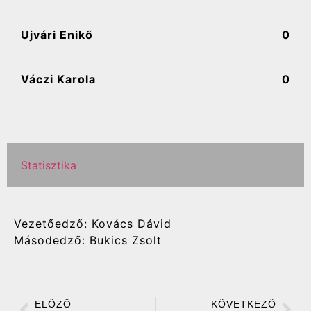
Ujvári Enikő
0
Váczi Karola
0
Statisztika
Vezetőedző: Kovács Dávid
Másodedző: Bukics Zsolt
ELŐZŐ
KÖVETKEZŐ