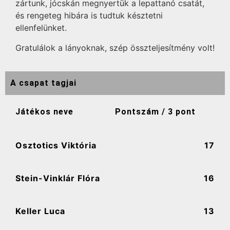
zártunk, jócskán megnyertük a lepattanó csatát,
és rengeteg hibára is tudtuk késztetni
ellenfelünket.
Gratulálok a lányoknak, szép összteljesítmény volt!
A csapat tagjai
Játékos neve
Pontszám / 3 pont
Osztotics Viktória
17
Stein-Vinklár Flóra
16
Keller Luca
13