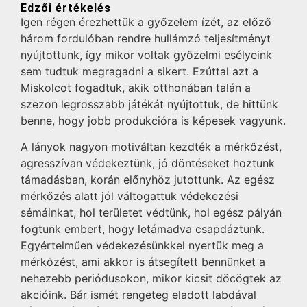
Edzői értékelés
Igen régen érezhettük a győzelem ízét, az előző
három fordulóban rendre hullámzó teljesítményt
nyújtottunk, így mikor voltak győzelmi esélyeink
sem tudtuk megragadni a sikert. Ezúttal azt a
Miskolcot fogadtuk, akik otthonában talán a
szezon legrosszabb játékát nyújtottuk, de hittünk
benne, hogy jobb produkcióra is képesek vagyunk.
A lányok nagyon motiváltan kezdték a mérkőzést,
agresszívan védekeztünk, jó döntéseket hoztunk
támadásban, korán előnyhöz jutottunk. Az egész
mérkőzés alatt jól váltogattuk védekezési
sémáinkat, hol területet védtünk, hol egész pályán
fogtunk embert, hogy letámadva csapdáztunk.
Egyértelműen védekezésünkkel nyertük meg a
mérkőzést, ami akkor is átsegített bennünket a
nehezebb periódusokon, mikor kicsit döcögtek az
akcióink. Bár ismét rengeteg eladott labdával