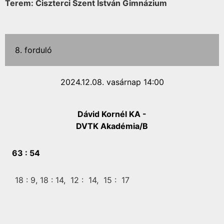
Terem: Ciszterci Szent István Gimnázium
8. forduló
2024.12.08. vasárnap 14:00
Dávid Kornél KA -
DVTK Akadémia/B
63 :
54
18 :
9,
18 :
14,
12 :
14,
15 :
17