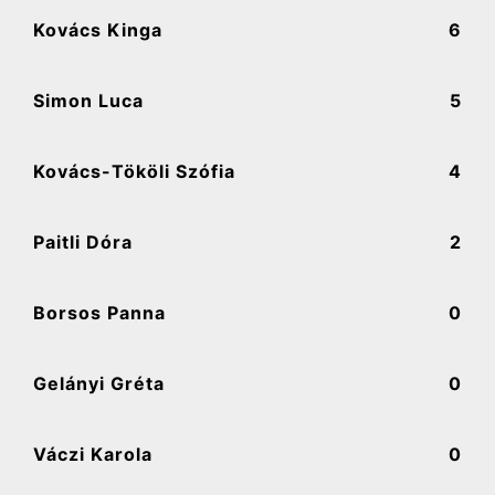
Kovács Kinga
6
Simon Luca
5
Kovács-Tököli Szófia
4
Paitli Dóra
2
Borsos Panna
0
Gelányi Gréta
0
Váczi Karola
0