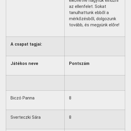
elkövetve hagytuk elhúzni
az ellenfelet. Sokat
tanulhattunk ebből a
mérkőzésből, dolgozunk
tovább, és megyünk előre!
A csapat tagjai:
Játékos neve
Pontszám
Biczó Panna
8
Sverteczki Sára
8