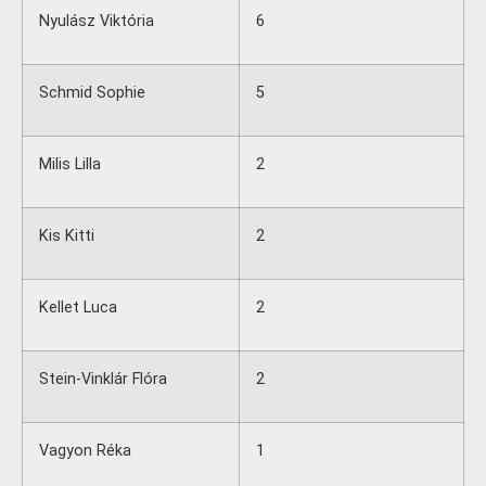
Nyulász Viktória
6
Schmid Sophie
5
Milis Lilla
2
Kis Kitti
2
Kellet Luca
2
Stein-Vinklár Flóra
2
Vagyon Réka
1