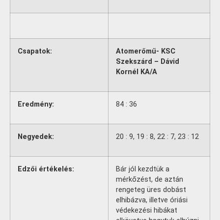
Csapatok:
Atomerőmű- KSC
Szekszárd – Dávid
Kornél KA/A
Eredmény:
84 : 36
Negyedek:
20 : 9, 19 : 8, 22 : 7, 23 : 12
Edzői értékelés:
Bár jól kezdtük a
mérkőzést, de aztán
rengeteg üres dobást
elhibázva, illetve óriási
védekezési hibákat