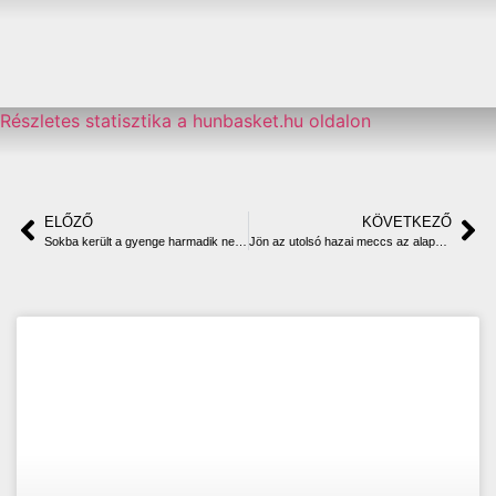
Részletes statisztika a hunbasket.hu oldalon
ELŐZŐ
KÖVETKEZŐ
Sokba került a gyenge harmadik negyed
Jön az utolsó hazai meccs az alapszakaszban