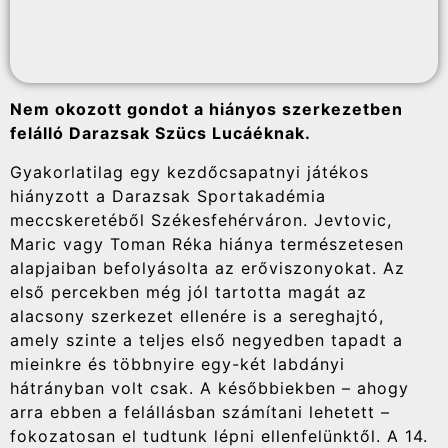
Nem okozott gondot a hiányos szerkezetben
felálló Darazsak Szücs Lucáéknak.
Gyakorlatilag egy kezdőcsapatnyi játékos
hiányzott a Darazsak Sportakadémia
meccskeretéből Székesfehérváron. Jevtovic,
Maric vagy Toman Réka hiánya természetesen
alapjaiban befolyásolta az erőviszonyokat. Az
első percekben még jól tartotta magát az
alacsony szerkezet ellenére is a sereghajtó,
amely szinte a teljes első negyedben tapadt a
mieinkre és többnyire egy-két labdányi
hátrányban volt csak. A későbbiekben – ahogy
arra ebben a felállásban számítani lehetett –
fokozatosan el tudtunk lépni ellenfelünktől. A 14.