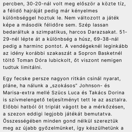
percben, 30-20-nál volt meg először a közte tíz,
a félidő hajráját pedig már kényelmes
különbséggel hoztuk le. Nem változott a játék
képe a második félidőre sem. Szép lassan
bedaráltuk a szimpatikus, harcos Darazsakat. 51-
29-nél lépte át a különbség a húsz, 69-38-nál
pedig a harminc pontot. A vendégeknél leginkább
az idény korábbi szakaszát a Sopron Basketnél
töltő Toman Dóra lubickolt, őt viszont nemigen
tudtuk limitálni.
Egy fecske persze nagyon ritkán csinál nyarat,
pláne, ha nálunk a „szokásos” Johnson- és
Marisa-extra mellé Szücs Luca és Takács Dorina
is szívmelengető teljesítményt tett le az asztalra.
Előbbi hatból öt triplát vágott be a mérkőzésen,
a szezon eddigi legjobb játékát bemutatva.
Összességében minden gond nélkül szereztük
meg az újabb győzelmünket, így készülhetünk a