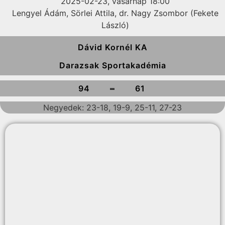
2025-02-23, vasárnap 18:00
Lengyel Ádám, Sörlei Attila, dr. Nagy Zsombor (Fekete
László)
Dávid Kornél KA
Darazsak Sportakadémia
-
94
61
Negyedek: 23-18, 19-9, 25-11, 27-23