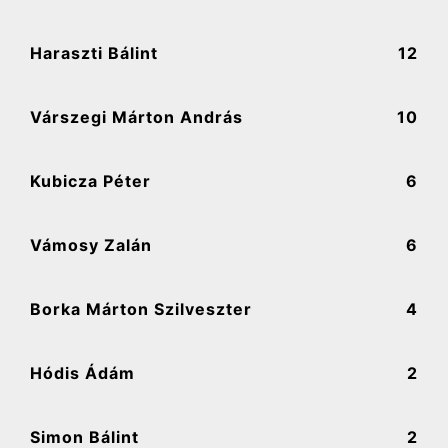
Haraszti Bálint
12
Várszegi Márton András
10
Kubicza Péter
6
Vámosy Zalán
6
Borka Márton Szilveszter
4
Hódis Ádám
2
Simon Bálint
2