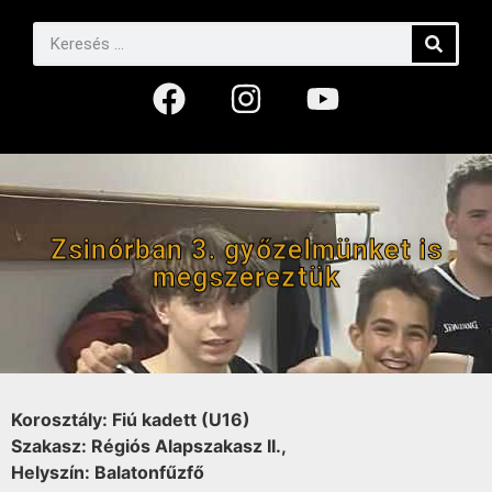
Zsinórban 3. győzelmünket is
megszereztük
Korosztály: Fiú kadett (U16)
Szakasz: Régiós Alapszakasz II.,
Helyszín: Balatonfűzfő