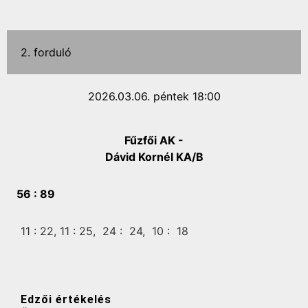
2. forduló
2026.03.06. péntek 18:00
Fűzfői AK -
Dávid Kornél KA/B
56 :
89
11 :
22,
11 :
25,
24 :
24,
10 :
18
Edzői értékelés