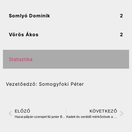
Somlyó Dominik
2
Vörös Ákos
2
Statisztika
Vezetőedző: Somogyfoki Péter
ELŐZŐ
KÖVETKEZŐ
Hazai pályán szerepel fiú junior B-csapatunk
Kadett és serdülő mérkőzések a hétvégén