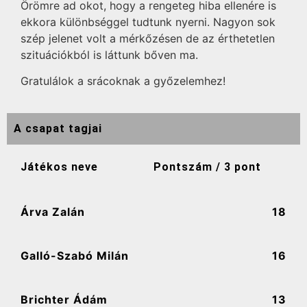
Örömre ad okot, hogy a rengeteg hiba ellenére is
ekkora különbséggel tudtunk nyerni. Nagyon sok
szép jelenet volt a mérkőzésen de az érthetetlen
szituációkból is láttunk bőven ma.
Gratulálok a srácoknak a győzelemhez!
A csapat tagjai
Játékos neve
Pontszám / 3 pont
Árva Zalán
18
Galló-Szabó Milán
16
Brichter Ádám
13