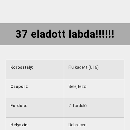
37 eladott labda!!!!!!
Korosztály:
Fiú kadett (U16)
Csoport:
Selejtező
Forduló:
2. forduló
Helyszín:
Debrecen