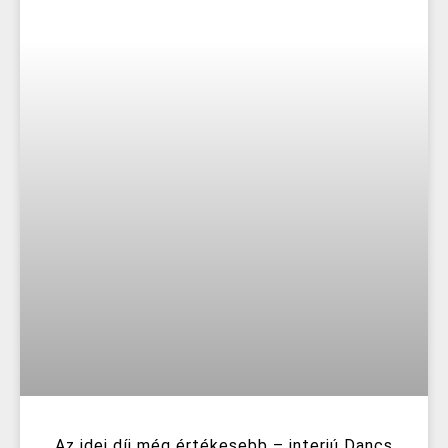
Az idei díj még értékesebb – interjú Dancs