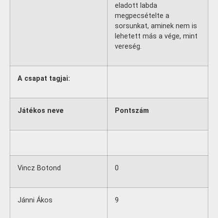
eladott labda
megpecsételte a
sorsunkat, aminek nem is
lehetett más a vége, mint
vereség.
A csapat tagjai:
Játékos neve
Pontszám
Vincz Botond
0
Jánni Ákos
9