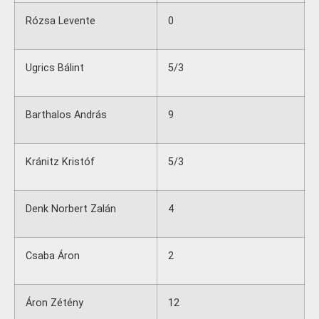
Rózsa Levente
0
Ugrics Bálint
5/3
Barthalos András
9
Kránitz Kristóf
5/3
Denk Norbert Zalán
4
Csaba Áron
2
Áron Zétény
12