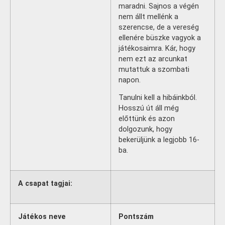
maradni. Sajnos a végén
nem állt mellénk a
szerencse, de a vereség
ellenére büszke vagyok a
játékosaimra. Kár, hogy
nem ezt az arcunkat
mutattuk a szombati
napon.
Tanulni kell a hibáinkból.
Hosszú út áll még
előttünk és azon
dolgozunk, hogy
bekerüljünk a legjobb 16-
ba.
A csapat tagjai:
Játékos neve
Pontszám