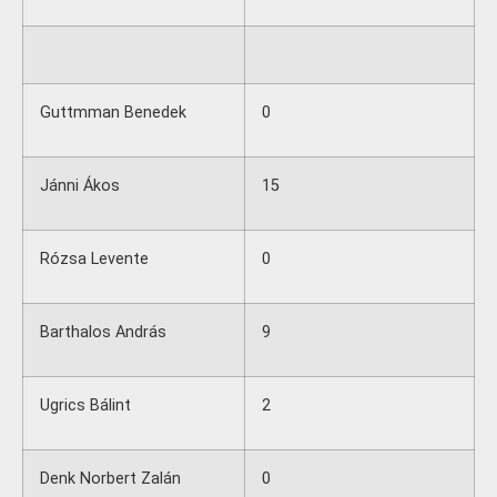
Guttmman Benedek
0
Jánni Ákos
15
Rózsa Levente
0
Barthalos András
9
Ugrics Bálint
2
Denk Norbert Zalán
0