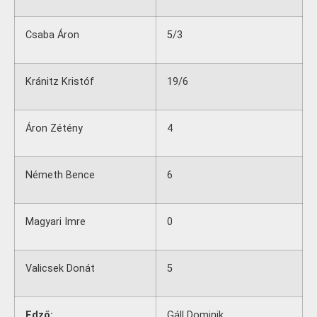
Csaba Áron
5/3
Kránitz Kristóf
19/6
Áron Zétény
4
Németh Bence
6
Magyari Imre
0
Valicsek Donát
5
Edző:
Gáll Dominik