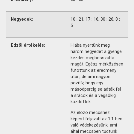
Negyedek:
10 : 21, 17 : 16, 30 : 26, 8 :
5
Edzői értékelés:
Hiába nyertünk meg
három negyedet a gyenge
kezdés megbosszulta
magát. Egész mérkőzésen
futottunk az eredmény
után, de ami nagyon
pozitív, hogy egy
másodpercig se adták fel
a srácok és a végsőkig
küzdöttek.
Az előző meccshez
képest feljavult az 1:1-ben
való védekezésünk, ami
által meccsben tudtunk