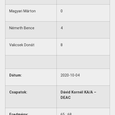
Magyari Márton
0
Németh Bence
4
Valicsek Donát
8
Dátum:
2020-10-04
Csapatok:
Dávid Kornél KA/A –
DEAC
Eredmény:
65 : 68