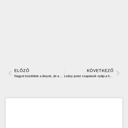
ELŐZŐ
KÖVETKEZŐ
Nagyot küzdöttek a lányok, de a DVTK jutott a Hepp Kupa végjátékába
Leány junior csapatunk nyitja a hetet az utánpótlásban