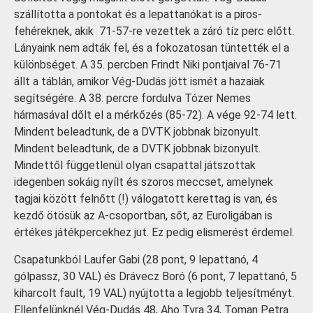
szállította a pontokat és a lepattanókat is a piros-
fehéreknek, akik 71-57-re vezettek a záró tíz perc előtt.
Lányaink nem adták fel, és a fokozatosan tüntették el a
különbséget. A 35. percben Frindt Niki pontjaival 76-71
állt a táblán, amikor Vég-Dudás jött ismét a hazaiak
segítségére. A 38. percre fordulva Tózer Nemes
hármasával dőlt el a mérkőzés (85-72). A vége 92-74 lett.
Mindent beleadtunk, de a DVTK jobbnak bizonyult.
Mindent beleadtunk, de a DVTK jobbnak bizonyult.
Mindettől függetlenül olyan csapattal játszottak
idegenben sokáig nyílt és szoros meccset, amelynek
tagjai között felnőtt (!) válogatott kerettag is van, és
kezdő ötösük az A-csoportban, sőt, az Euroligában is
értékes játékpercekhez jut. Ez pedig elismerést érdemel.
Csapatunkból Laufer Gabi (28 pont, 9 lepattanó, 4
gólpassz, 30 VAL) és Drávecz Boró (6 pont, 7 lepattanó, 5
kiharcolt fault, 19 VAL) nyújtotta a legjobb teljesítményt.
Ellenfelünknél Vég-Dudás 48, Aho Tyra 34, Toman Petra