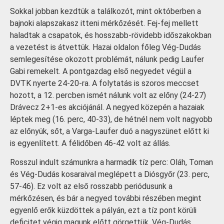
Sokkal jobban kezdtük a találkozót, mint októberben a
bajnoki alapszakasz itteni mérkőzését. Fej-fej mellett
haladtak a csapatok, és hosszabb-rövidebb időszakokban
a vezetést is átvettük. Hazai oldalon főleg Vég-Dudás
semlegesítése okozott problémát, nálunk pedig Laufer
Gabi remekelt. A pontgazdag első negyedet végül a
DVTK nyerte 24-20-ra. A folytatás is szoros meccset
hozott, a 12. percben ismét nálunk volt az előny (24-27)
Drávecz 2+1-es akciójánál. A negyed közepén a hazaiak
léptek meg (16. perc, 40-33), de hétnél nem volt nagyobb
az előnyük, sőt, a Varga-Laufer duó a nagyszünet előtt ki
is egyenlített. A félidőben 46-42 volt az állás.
Rosszul indult számunkra a harmadik tíz perc: Oláh, Toman
és Vég-Dudás kosaraival meglépett a Diósgyőr (23. perc,
57-46). Ez volt az első rosszabb periódusunk a
mérkőzésen, és bár a negyed további részében megint
egyenlő erők küzdöttek a pályán, ezt a tíz pont körüli
deficitet végig magunk előtt görgettük. Vég-Dudás