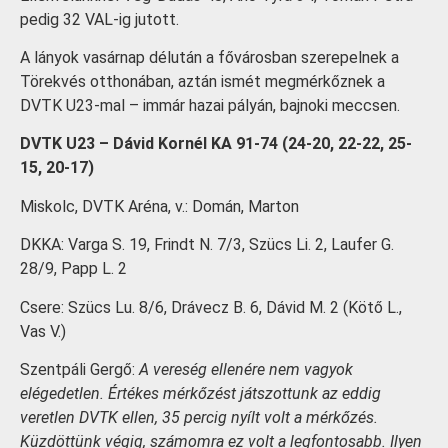
pedig 32 VAL-ig jutott.
A lányok vasárnap délután a fővárosban szerepelnek a
Törekvés otthonában, aztán ismét megmérkőznek a
DVTK U23-mal – immár hazai pályán, bajnoki meccsen.
DVTK U23 – Dávid Kornél KA 91-74 (24-20, 22-22, 25-
15, 20-17)
Miskolc, DVTK Aréna, v.: Domán, Marton
DKKA: Varga S. 19, Frindt N. 7/3, Szücs Li. 2, Laufer G.
28/9, Papp L. 2
Csere: Szücs Lu. 8/6, Drávecz B. 6, Dávid M. 2 (Kötő L.,
Vas V.)
Szentpáli Gergő:
A vereség ellenére nem vagyok
elégedetlen. Értékes mérkőzést játszottunk az eddig
veretlen DVTK ellen, 35 percig nyílt volt a mérkőzés.
Küzdöttünk végig, számomra ez volt a legfontosabb. Ilyen