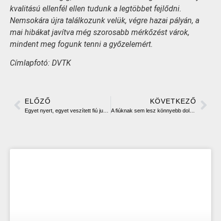
kvalitású ellenfél ellen tudunk a legtöbbet fejlődni.
Nemsokára újra találkozunk velük, végre hazai pályán, a
mai hibákat javítva még szorosabb mérkőzést várok,
mindent meg fogunk tenni a győzelemért.
Címlapfotó: DVTK
ELŐZŐ
KÖVETKEZŐ
Egyet nyert, egyet veszített fiú junior B-csapatunk
A fiúknak sem lesz könnyebb dolguk: kedden a MAFC ellen vívhatják ki a továbbjutást