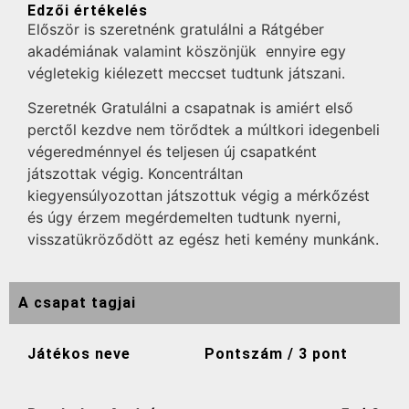
Edzői értékelés
Először is szeretnénk gratulálni a Rátgéber
akadémiának valamint köszönjük ennyire egy
végletekig kiélezett meccset tudtunk játszani.
Szeretnék Gratulálni a csapatnak is amiért első
perctől kezdve nem törődtek a múltkori idegenbeli
végeredménnyel és teljesen új csapatként
játszottak végig. Koncentráltan
kiegyensúlyozottan játszottuk végig a mérkőzést
és úgy érzem megérdemelten tudtunk nyerni,
visszatükröződött az egész heti kemény munkánk.
A csapat tagjai
Játékos neve
Pontszám / 3 pont