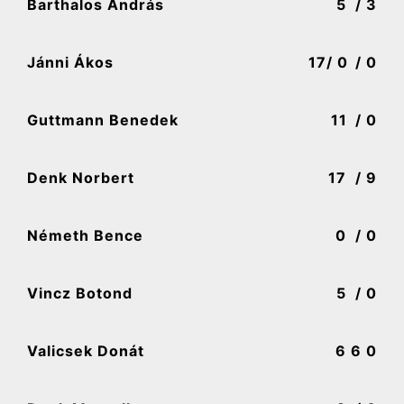
Barthalos András
5
/ 3
Jánni Ákos
17
/ 0
/ 0
Guttmann Benedek
11
/ 0
Denk Norbert
17
/ 9
Németh Bence
0
/ 0
Vincz Botond
5
/ 0
Valicsek Donát
6
6 0