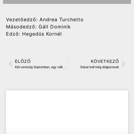
Vezetőedző: Andrea Turchetto
Másodedző: Gáll Dominik
Edző: Hegedüs Kornél
ELŐZŐ
KÖVETKEZŐ
Két vereség Sopronban, egy vállalható és egy kevésbé
Sokat kell még dolgoznunk