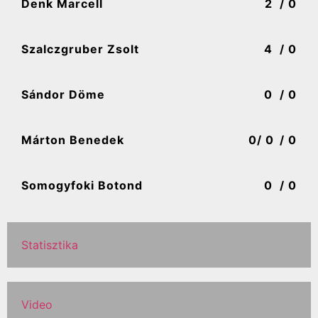
Denk Marcell
2
/ 0
Szalczgruber Zsolt
4
/ 0
Sándor Döme
0
/ 0
Márton Benedek
0
/ 0
/ 0
Somogyfoki Botond
0
/ 0
Statisztika
Video