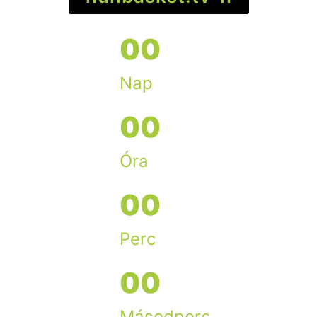
0
0
Nap
0
0
Óra
0
0
Perc
0
0
Másodperc