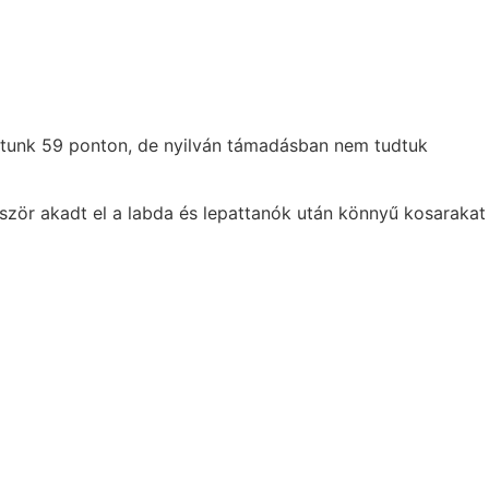
ottunk 59 ponton, de nyilván támadásban nem tudtuk
bször akadt el a labda és lepattanók után könnyű kosarakat