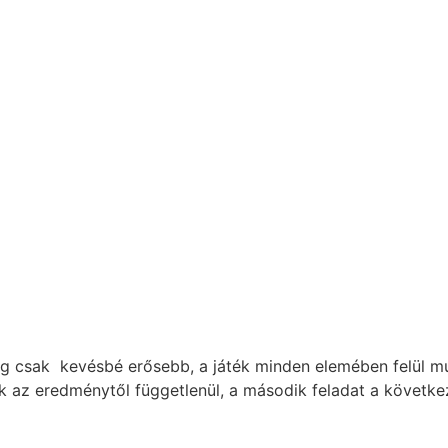
ilag csak kevésbé erősebb, a játék minden elemében felül mú
iúk az eredménytől függetlenül, a második feladat a követk