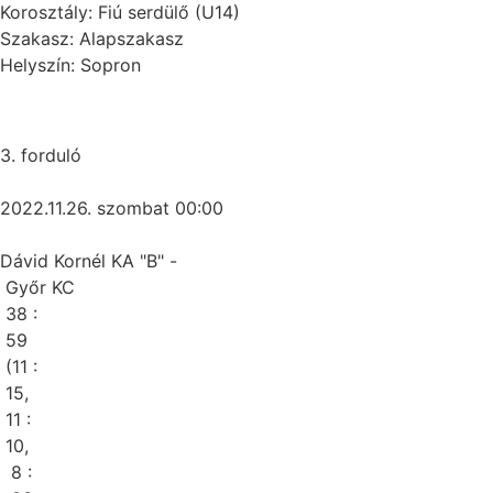
Korosztály: Fiú serdülő (U14)
Szakasz: Alapszakasz
Helyszín: Sopron
3. forduló
2022.11.26. szombat 00:00
Dávid Kornél KA "B" -
Győr KC
38 :
59
(11 :
15,
11 :
10,
8 :