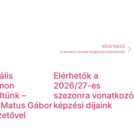
KÖVETKEZŐ
A kemény munka meghozta Gyümölcsét
lis
Elérhetők a
ámon
2026/27-es
tünk –
szezonra vonatkozó
ú Matus Gábor
képzési díjaink
etővel