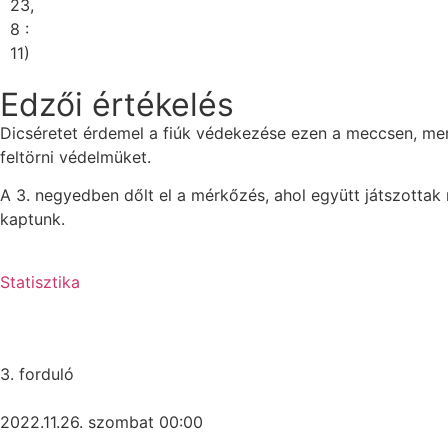
23,
8 :
11)
Edzői értékelés
Dicséretet érdemel a fiúk védekezése ezen a meccsen, mert
feltörni védelmüket.
A 3. negyedben dőlt el a mérkőzés, ahol együtt játszottak
kaptunk.
Statisztika
3. forduló
2022.11.26. szombat 00:00