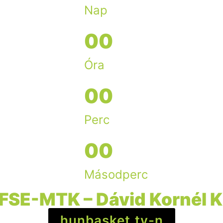
Nap
0
0
Óra
0
0
Perc
0
0
Másodperc
FSE-MTK – Dávid Kornél 
hunbasket.tv-n