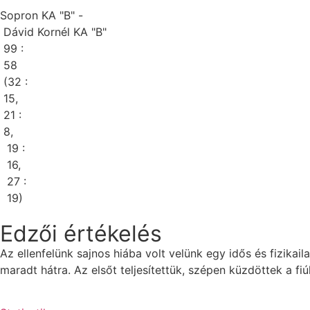
Sopron KA "B" -
Dávid Kornél KA "B"
99 :
58
(32 :
15,
21 :
8,
19 :
16,
27 :
19)
Edzői értékelés
Az ellenfelünk sajnos hiába volt velünk egy idős és fizika
maradt hátra. Az elsőt teljesítettük, szépen küzdöttek a f