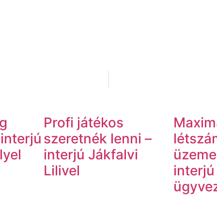
ég
Profi játékos
Maximá
interjú
szeretnék lenni –
létsz
lyel
interjú Jákfalvi
üzemel
Lilivel
interj
ügyvez