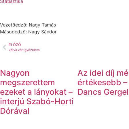
Statisztika
Vezetőedző: Nagy Tamás
Másodedző: Nagy Sándor
ELŐZŐ
Várva várt győzelem
Nagyon
Az idei díj m
megszerettem
értékesebb – 
ezeket a lányokat –
Dancs Gergel
interjú Szabó-Horti
Dórával