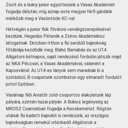
Zsolt és a leány junior együttesünk a Vasas Akadémiát
fogadja délután, míg aznap este megyei férfi gárdánk
mérkőzik meg a Vasöntöde KC-val.
Hétvégén a junior fiúk fővárosi vendégszereplésével
kezdünk, Hegedüs Péterék a Zsíros Akadémiához
látogatnak. Eközben itthon a fiú serdülő bajnokság
főtáblája kezdődik meg. Blahó Barnabás és az U14
Alligators kétnapos, saját rendezésű fordulón játszik majd
az NKA Péccsel, a Vasas Akadémiával, valamint a
Kaposvárral. Az U14-es lányok sem maradnak ki a
szórásból, B-csapatunk szombaton egy elmaradt fordulót
pótol Győrben.
Vasárnap Női Amatőr zöld-csoportos alakulatunk lép
pályára, szintén hazai pályán. A Bukics legénység az
MKOSZ Csarnokban fogadja a Kecskemétet. Rögtön
utánuk fiú kadett bajnokit is rendezünk, az országos
bajnokságban remekül vitézkedő Aligátorok a