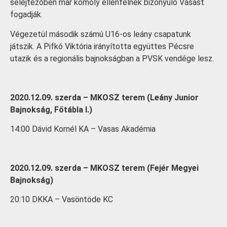
selejtezőben már komoly ellenfélnek bizonyuló Vasast
fogadják.
Végezetül második számú U16-os leány csapatunk
játszik. A Pifkó Viktória irányította együttes Pécsre
utazik és a regionális bajnokságban a PVSK vendége lesz.
2020.12.09. szerda – MKOSZ terem (Leány Junior
Bajnokság, Főtábla I.)
14:00 Dávid Kornél KA – Vasas Akadémia
2020.12.09. szerda – MKOSZ terem (Fejér Megyei
Bajnokság)
20:10 DKKA – Vasöntöde KC