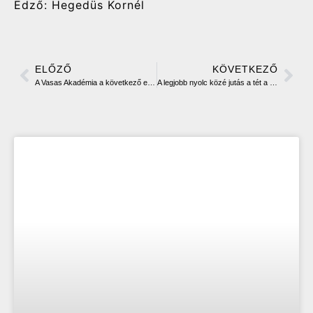
Edző: Hegedüs Kornél
ELŐZŐ
KÖVETKEZŐ
A Vasas Akadémia a következő ellenfél a Női Hepp Kupában
A legjobb nyolc közé jutás a tét a női Hepp Kupában