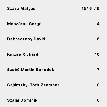
Szász Mátyás
15
/ 6
/ 6
Mészáros Gergő
4
Debreczeny Dávid
8
Knizse Richárd
10
Szabó Martin Benedek
7
Gajárszky-Tóth Zsombor
0
Szalai Dominik
0