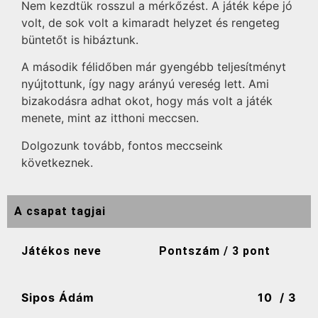
Nem kezdtük rosszul a mérkőzést. A játék képe jó
volt, de sok volt a kimaradt helyzet és rengeteg
büntetőt is hibáztunk.
A második félidőben már gyengébb teljesítményt
nyújtottunk, így nagy arányú vereség lett. Ami
bizakodásra adhat okot, hogy más volt a játék
menete, mint az itthoni meccsen.
Dolgozunk tovább, fontos meccseink
következnek.
A csapat tagjai
Játékos neve
Pontszám / 3 pont
Sipos Ádám
10
/ 3