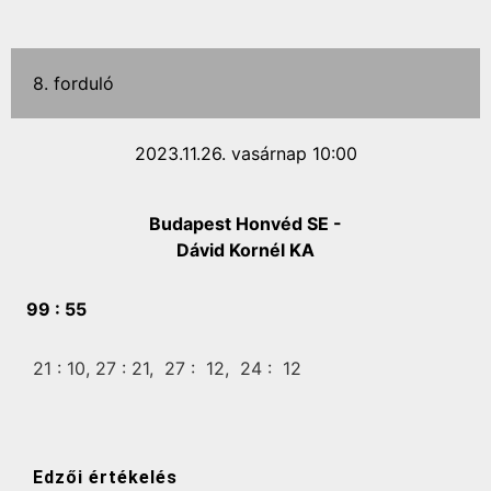
8. forduló
2023.11.26. vasárnap 10:00
Budapest Honvéd SE -
Dávid Kornél KA
99 :
55
21 :
10,
27 :
21,
27 :
12,
24 :
12
Edzői értékelés