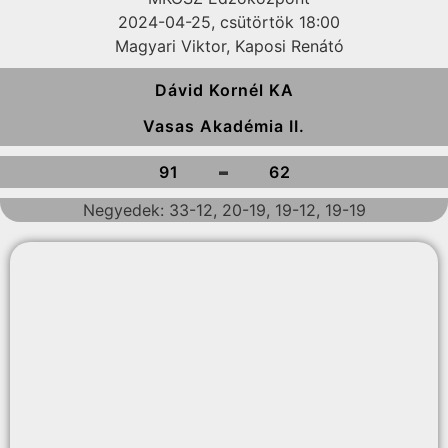
2024-04-25, csütörtök 18:00
Magyari Viktor, Kaposi Renátó
Dávid Kornél KA
Vasas Akadémia II.
-
91
62
Negyedek: 33-12, 20-19, 19-12, 19-19