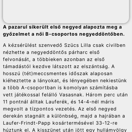
A pazarul sikerült első negyed alapozta meg a
győzelmet a női B-csoportos negyeddöntőben.
A kézsérülést szenvedő Szücs Lilla csak civilben
nézhette a negyeddöntős párharc első
felvonását, a többieken azonban az első
támadástól kezdve látszott az elszántság. A
hosszú (tét)meccsmentes időszak alaposan
kiéheztette a lányokat, és lényegében nekiestünk
a több A-csoportban is komolyan számításba
vett játékossal felálló Vasasnak. Három perc után
11 pontnál álltak Lauferék, és 14-4-nél máris
megvolt a tízpontos vezetés. Az első negyed
derekán stagnált a különbség, majd a hajrában a
Laufer-Frindt-Papp kosártermésével 33-12-re
húztunk el. A kisszünet után jött egy hullámvölgy