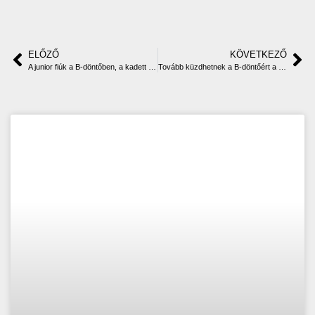
ELŐZŐ
KÖVETKEZŐ
A junior fiúk a B-döntőben, a kadett lányok a B-döntőért lépnek pályára
Tovább küzdhetnek a B-döntőért a serdülő és a kadett fiúk