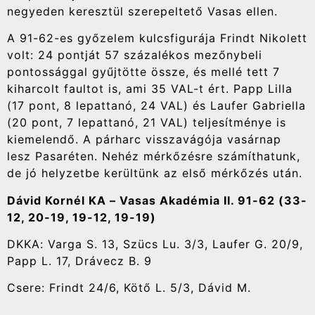
negyeden keresztül szerepeltető Vasas ellen.
A 91-62-es győzelem kulcsfigurája Frindt Nikolett
volt: 24 pontját 57 százalékos mezőnybeli
pontossággal gyűjtötte össze, és mellé tett 7
kiharcolt faultot is, ami 35 VAL-t ért. Papp Lilla
(17 pont, 8 lepattanó, 24 VAL) és Laufer Gabriella
(20 pont, 7 lepattanó, 21 VAL) teljesítménye is
kiemelendő. A párharc visszavágója vasárnap
lesz Pasaréten. Nehéz mérkőzésre számíthatunk,
de jó helyzetbe kerültünk az első mérkőzés után.
Dávid Kornél KA – Vasas Akadémia II. 91-62 (33-
12, 20-19, 19-12, 19-19)
DKKA: Varga S. 13, Szücs Lu. 3/3, Laufer G. 20/9,
Papp L. 17, Drávecz B. 9
Csere: Frindt 24/6, Kötő L. 5/3, Dávid M.