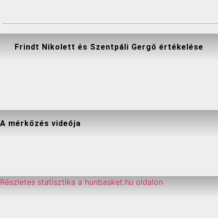
Frindt Nikolett és Szentpáli Gergő értékelése
A mérkőzés videója
Részletes statisztika a hunbasket.hu oldalon