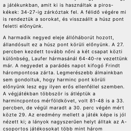
a játékunkban, amit ki is használtak a piros-
kékek: 34-27-ig zárkóztak fel. A félidő végére mi
is rendeztük a sorokat, és visszaállt a húsz pont
feletti előnyünk.
A harmadik negyed eleje állóháborút hozott,
állandósult ez a húsz pont körüli előnyünk. A 27.
percben kezdett tovább nőni a két csapat közti
különbség, Laufer hármasánál 64-40-re vezettünk
már. A negyedet a parádés napot kifogó Frindt
hárompontosa zárta. Legmerészebb álmainkban
sem gondoltuk, hogy harminc pont körüli
előnyünk lesz egy ilyen erős ellenféllel szemben.
A végjátékban többször is átléptük a
harmincpontos mérföldkövet, volt 81-48 is a 33.
percben, de végül maradt a 30. perc végén mért
közte 29. Az eredmény mellett a játék képe is jól
nézett ki; a lányok nagyszerűen helyt álltak az A-
csoportos játékosokat több mint három