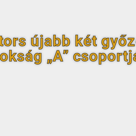
tors újabb két győ
okság „A” csoport