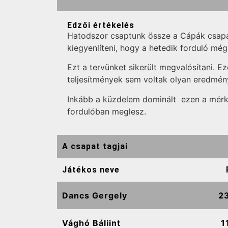
Edzői értékelés
Hatodszor csaptunk össze a Cápák csapat
kiegyenlíteni, hogy a hetedik forduló mé
Ezt a tervünket sikerült megvalósítani. Ez
teljesítmények sem voltak olyan eredmén
Inkább a küzdelem dominált ezen a mérkő
fordulóban meglesz.
A csapat tagjai
Játékos neve
Dancs Gergely
2
Vághó Báliint
1