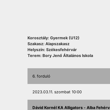
Korosztály: Gyermek (U12)
Szakasz: Alapszakasz
Helyszín: Székesfehérvár
Terem: Bory Jenő Általános Iskola
6. forduló
2023.03.11. szombat 10:00
Dávid Kornél KA Alligators -
Alba Fehérv