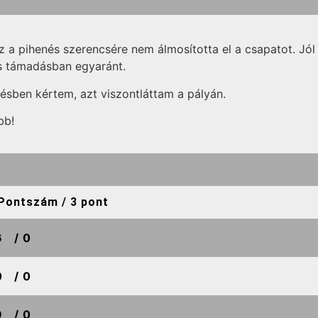
 a pihenés szerencsére nem álmosította el a csapatot. Jól
s támadásban egyaránt.
ésben kértem, azt viszontláttam a pályán.
bb!
Pontszám / 3 pont
6
/ 0
0
/ 0
9
/ 0