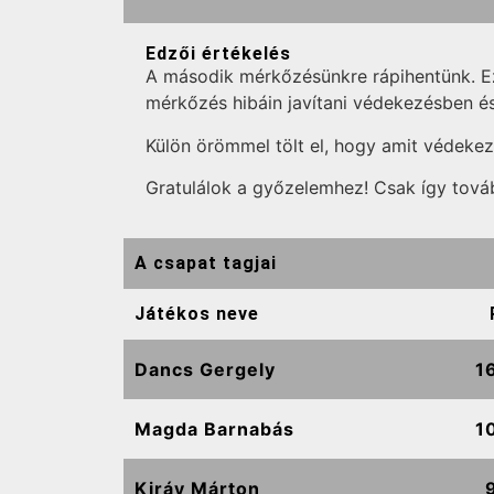
Edzői értékelés
A második mérkőzésünkre rápihentünk. Ez
mérkőzés hibáin javítani védekezésben é
Külön örömmel tölt el, hogy amit védekez
Gratulálok a győzelemhez! Csak így tová
A csapat tagjai
Játékos neve
Dancs Gergely
1
Magda Barnabás
1
Kiráy Márton