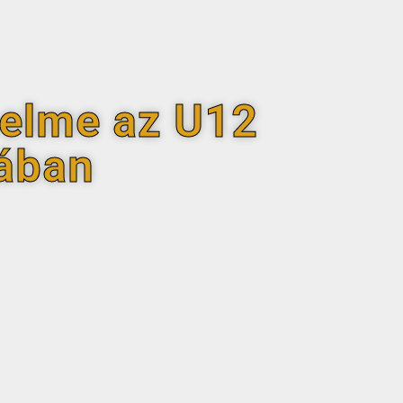
zelme az U12
jában