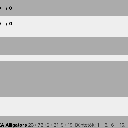
0
/ 0
0
/ 0
A Alligators
23 :
73
(2 :
21,
9 :
19,
Büntetők: 1 :
6,
6 :
16,
5