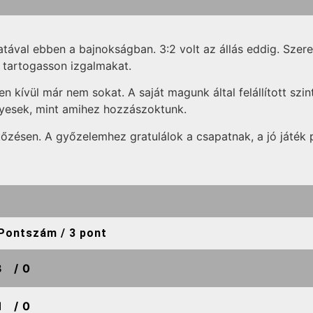
ával ebben a bajnokságban. 3:2 volt az állás eddig. Szer
g tartogasson izgalmakat.
en kívül már nem sokat. A saját magunk által felállított szi
yesek, mint amihez hozzászoktunk.
zésen. A győzelemhez gratulálok a csapatnak, a jó játék 
Pontszám / 3 pont
3
/ 0
1
/ 0