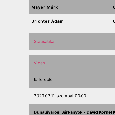
Mayer Márk
Brichter Ádám
Statisztika
Video
6. forduló
2023.03.11. szombat 00:00
Dunaújvárosi Sárkányok -
Dávid Kornél K