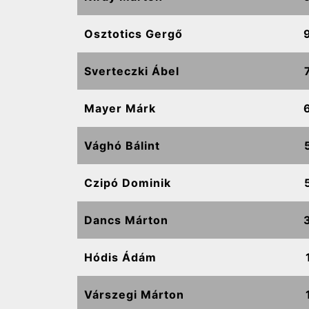
Osztotics Gergő
Sverteczki Ábel
Mayer Márk
Vághó Bálint
Czipó Dominik
Dancs Márton
Hódis Ádám
Várszegi Márton