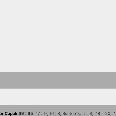
ár Cápák
69 :
65
(17 :
17,
16 :
8,
Büntetők: 5 :
4,
18 :
20,
13