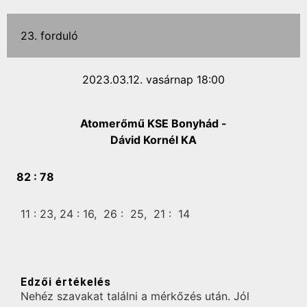
23. forduló
2023.03.12. vasárnap 18:00
Atomerőmű KSE Bonyhád -
Dávid Kornél KA
82 :
78
11 :
23,
24 :
16,
26 :
25,
21 :
14
Edzői értékelés
Nehéz szavakat találni a mérkőzés után. Jól