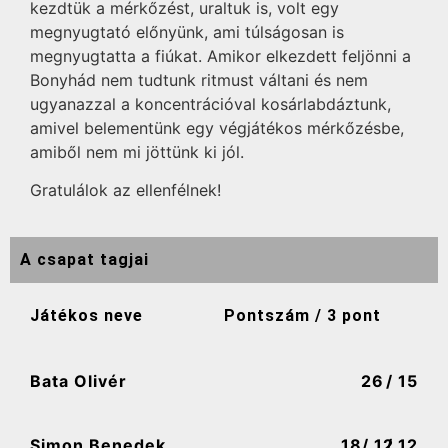
kezdtük a mérkőzést, uraltuk is, volt egy
megnyugtató előnyünk, ami túlságosan is
megnyugtatta a fiúkat. Amikor elkezdett feljönni a
Bonyhád nem tudtunk ritmust váltani és nem
ugyanazzal a koncentrációval kosárlabdáztunk,
amivel belementünk egy végjátékos mérkőzésbe,
amiből nem mi jöttünk ki jól.
Gratulálok az ellenfélnek!
A csapat tagjai
Játékos neve
Pontszám / 3 pont
Bata Olivér
26
/ 15
Simon Benedek
18
/ 12
/ 12