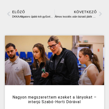
ELŐZŐ
KÖVETKEZŐ
DKKA Alligators újabb két győzelme az U12 bajnokság „A” csoportjában
Álmos kezdés után biztató játék az Ugrómókusoktól
Nagyon megszerettem ezeket a lányokat –
interjú Szabó-Horti Dórával