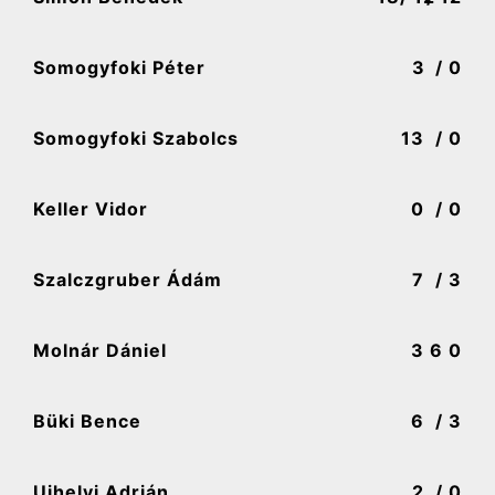
Somogyfoki Péter
3
/ 0
Somogyfoki Szabolcs
13
/ 0
Keller Vidor
0
/ 0
Szalczgruber Ádám
7
/ 3
Molnár Dániel
3
6 0
Büki Bence
6
/ 3
Ujhelyi Adrián
2
/ 0