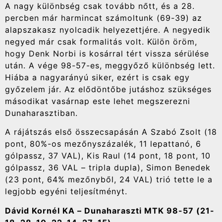
A nagy különbség csak tovább nőtt, és a 28.
percben már harmincat számoltunk (69-39) az
alapszakasz nyolcadik helyezettjére. A negyedik
negyed már csak formalitás volt. Külön öröm,
hogy Denk Norbi is kosárral tért vissza sérülése
után. A vége 98-57-es, meggyőző különbség lett.
Hiába a nagyarányú siker, ezért is csak egy
győzelem jár. Az elődöntőbe jutáshoz szükséges
másodikat vasárnap este lehet megszerezni
Dunaharasztiban.
A rájátszás első összecsapásán A Szabó Zsolt (18
pont, 80%-os mezőnyszázalék, 11 lepattanó, 6
gólpassz, 37 VAL), Kis Raul (14 pont, 18 pont, 10
gólpassz, 36 VAL – tripla dupla), Simon Benedek
(23 pont, 64% mezőnyből, 24 VAL) trió tette le a
legjobb egyéni teljesítményt.
Dávid Kornél KA – Dunaharaszti MTK 98-57 (21-