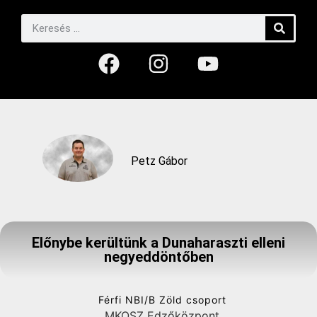
Petz Gábor
Előnybe kerültünk a Dunaharaszti elleni
negyeddöntőben
Férfi NBI/B Zöld csoport
MKOSZ Edzőközpont