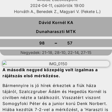
2024-04-11, csütörtök 19:00
Horváth A., Benedek Z., Magyari V. (Fekete L.)
Dávid Kornél KA
Dunaharaszti MTK
-
98
57
Negyedek: 21-18, 28-10, 22-14, 27-15
A második negyed közepéig volt izgalmas a
rájátszás első mérkőzése.
Bármennyire is jó hírek érkeztek a fiúk háza
tájáról, Szalczgruber Ádám és Hegedüs Kornél is
civilben nézte a találkozót. Visszatért viszont
Somogyfoki Péter és a junior korú Denk Norbert.
Hiába kezdtük 7-2-vel a mérkőzést, a ’Haraszti is