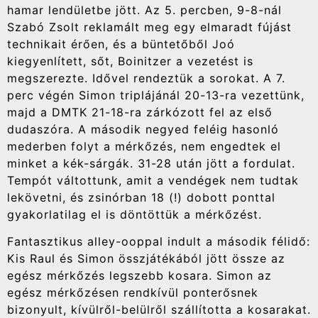
hamar lendületbe jött. Az 5. percben, 9-8-nál
Szabó Zsolt reklamált meg egy elmaradt fújást
technikait érően, és a büntetőből Joó
kiegyenlített, sőt, Boinitzer a vezetést is
megszerezte. Idővel rendeztük a sorokat. A 7.
perc végén Simon triplájánál 20-13-ra vezettünk,
majd a DMTK 21-18-ra zárkózott fel az első
dudaszóra. A második negyed feléig hasonló
mederben folyt a mérkőzés, nem engedtek el
minket a kék-sárgák. 31-28 után jött a fordulat.
Tempót váltottunk, amit a vendégek nem tudtak
lekövetni, és zsinórban 18 (!) dobott ponttal
gyakorlatilag el is döntöttük a mérkőzést.
Fantasztikus alley-ooppal indult a második félidő:
Kis Raul és Simon összjátékából jött össze az
egész mérkőzés legszebb kosara. Simon az
egész mérkőzésen rendkívül ponterősnek
bizonyult, kívülről-belülről szállította a kosarakat.