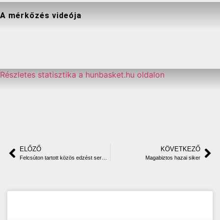
A mérkőzés videója
Részletes statisztika a hunbasket.hu oldalon
ELŐZŐ
KÖVETKEZŐ
Felcsúton tartott közös edzést serdülő leány csapatunk a ReálTanoda diákjaival
Magabiztos hazai siker