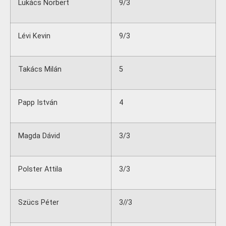
Lukács Norbert
9/3
Lévi Kevin
9/3
Takács Milán
5
Papp István
4
Magda Dávid
3/3
Polster Attila
3/3
Szücs Péter
3//3