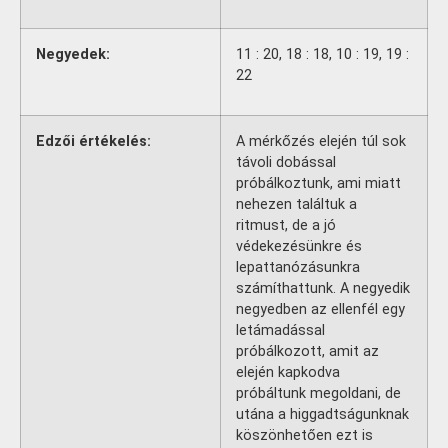
Negyedek:
11 : 20, 18 : 18, 10 : 19, 19 :
22
Edzői értékelés:
A mérkőzés elején túl sok
távoli dobással
próbálkoztunk, ami miatt
nehezen találtuk a
ritmust, de a jó
védekezésünkre és
lepattanózásunkra
számíthattunk. A negyedik
negyedben az ellenfél egy
letámadással
próbálkozott, amit az
elején kapkodva
próbáltunk megoldani, de
utána a higgadtságunknak
köszönhetően ezt is