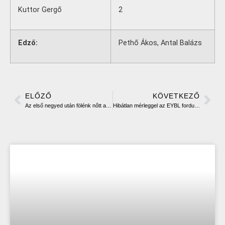
Kuttor Gergő
2
Edző:
Pethő Ákos, Antal Balázs
ELŐZŐ
KÖVETKEZŐ
Az első negyed után fölénk nőtt a Vasas
Hibátlan mérleggel az EYBL fordulón Rómában