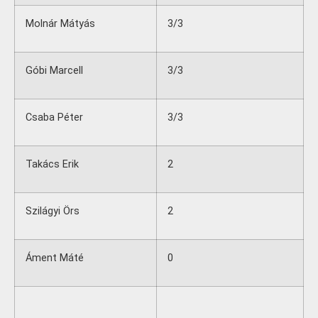
Molnár Mátyás
3/3
Góbi Marcell
3/3
Csaba Péter
3/3
Takács Erik
2
Szilágyi Örs
2
Áment Máté
0