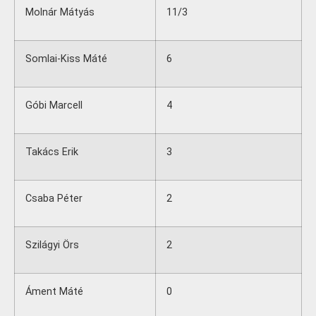
Molnár Mátyás
11/3
Somlai-Kiss Máté
6
Góbi Marcell
4
Takács Erik
3
Csaba Péter
2
Szilágyi Örs
2
Áment Máté
0