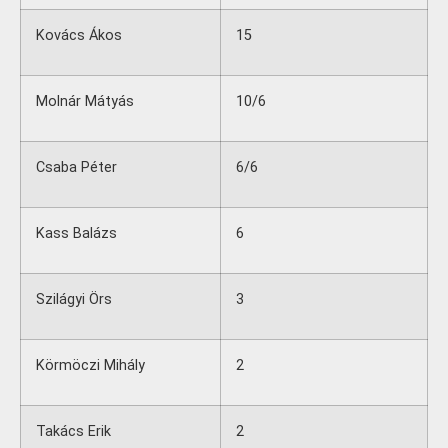
Kovács Ákos
15
Molnár Mátyás
10/6
Csaba Péter
6/6
Kass Balázs
6
Szilágyi Örs
3
Körmöczi Mihály
2
Takács Erik
2