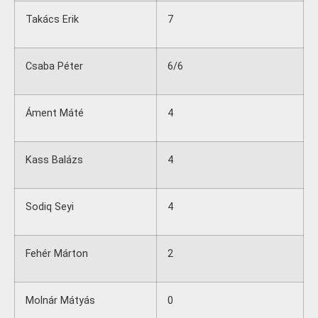
Takács Erik
7
Csaba Péter
6/6
Áment Máté
4
Kass Balázs
4
Sodiq Seyi
4
Fehér Márton
2
Molnár Mátyás
0