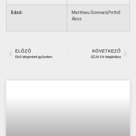
Edző:
Matthieu Donnard,Pethő
Ákos
ELŐZŐ
KÖVETKEZŐ
Első idegenbeli győzelem
SZJA 1% felajánlása