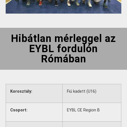
Hibátlan mérleggel az
EYBL fordulón
Rómában
Korosztály:
Fiú kadett (U16)
Csoport:
EYBL CE Region B