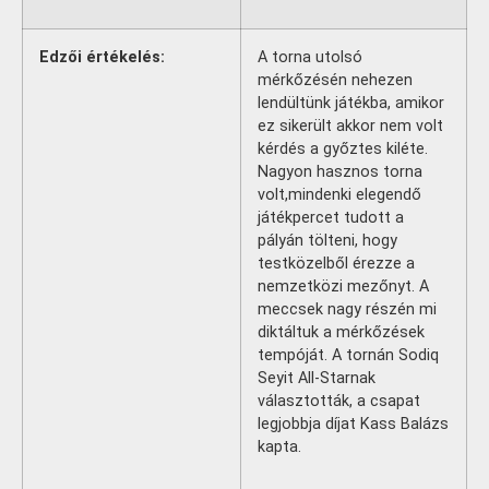
Edzői értékelés:
A torna utolsó
mérkőzésén nehezen
lendültünk játékba, amikor
ez sikerült akkor nem volt
kérdés a győztes kiléte.
Nagyon hasznos torna
volt,mindenki elegendő
játékpercet tudott a
pályán tölteni, hogy
testközelből érezze a
nemzetközi mezőnyt. A
meccsek nagy részén mi
diktáltuk a mérkőzések
tempóját. A tornán Sodiq
Seyit All-Starnak
választották, a csapat
legjobbja díjat Kass Balázs
kapta.