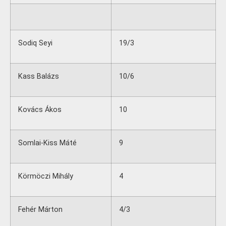
Sodiq Seyi
19/3
Kass Balázs
10/6
Kovács Ákos
10
Somlai-Kiss Máté
9
Körmöczi Mihály
4
Fehér Márton
4/3