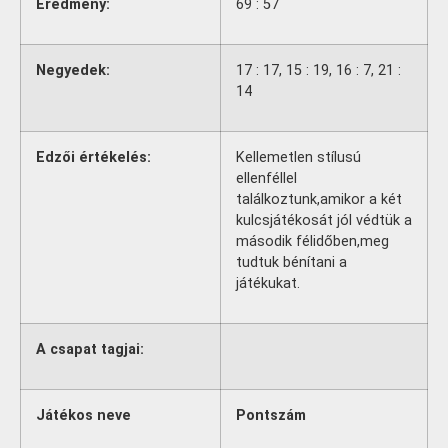
Eredmény:
69 : 57
Negyedek:
17 : 17, 15 : 19, 16 : 7, 21 :
14
Edzői értékelés:
Kellemetlen stílusú
ellenféllel
találkoztunk,amikor a két
kulcsjátékosát jól védtük a
második félidőben,meg
tudtuk bénítani a
játékukat.
A csapat tagjai:
Játékos neve
Pontszám