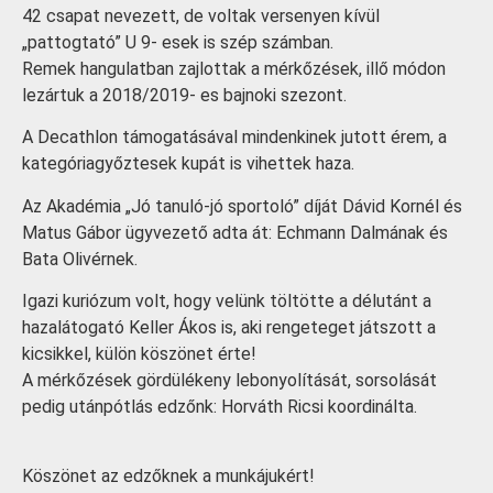
42 csapat nevezett, de voltak versenyen kívül
„pattogtató” U 9- esek is szép számban.
Remek hangulatban zajlottak a mérkőzések, illő módon
lezártuk a 2018/2019- es bajnoki szezont.
A Decathlon támogatásával mindenkinek jutott érem, a
kategóriagyőztesek kupát is vihettek haza.
Az Akadémia „Jó tanuló-jó sportoló” díját Dávid Kornél és
Matus Gábor ügyvezető adta át: Echmann Dalmán
ak és
Bata Olivérnek.
Igazi kuriózum volt, hogy velünk töltötte a délutánt a
hazalátogató Keller Ákos is, aki rengeteget játszott a
kicsikkel, külön köszönet érte!
A mérkőzések gördülékeny lebonyolítását, sorsolását
pedig utánpótlás edzőnk: Horváth Ricsi koordinálta.
Köszönet az edzőknek a munkájukért!