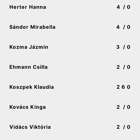
Herter Hanna
4
/ 0
Sándor Mirabella
4
/ 0
Kozma Jázmin
3
/ 0
Ehmann Csilla
2
/ 0
Koszpek Klaudia
2
6 0
Kovács Kinga
2
/ 0
Vidács Viktória
2
/ 0