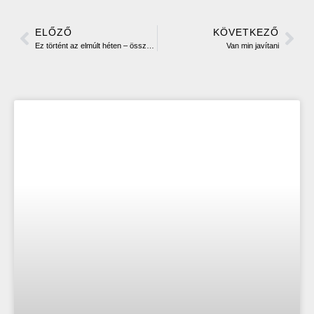
ELŐZŐ
KÖVETKEZŐ
Ez történt az elmúlt héten – összefoglaló utánpótlás csapataink szerepléséről
Van min javítani