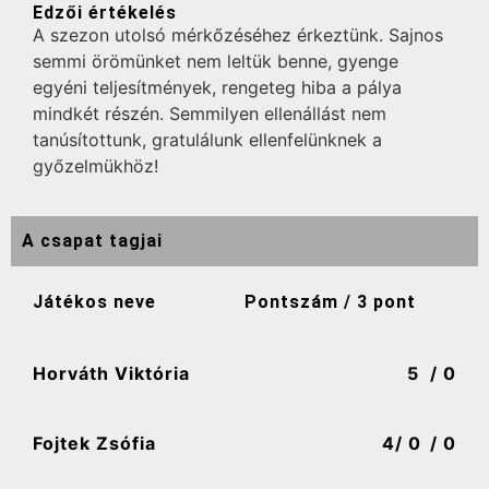
Edzői értékelés
A szezon utolsó mérkőzéséhez érkeztünk. Sajnos
semmi örömünket nem leltük benne, gyenge
egyéni teljesítmények, rengeteg hiba a pálya
mindkét részén. Semmilyen ellenállást nem
tanúsítottunk, gratulálunk ellenfelünknek a
győzelmükhöz!
A csapat tagjai
Játékos neve
Pontszám / 3 pont
Horváth Viktória
5
/ 0
Fojtek Zsófia
4
/ 0
/ 0