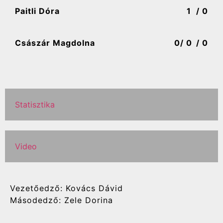
Paitli Dóra
1
/ 0
Császár Magdolna
0
/ 0
/ 0
Statisztika
Video
Vezetőedző: Kovács Dávid
Másodedző: Zele Dorina