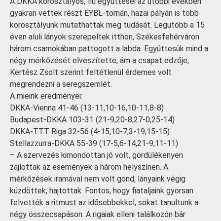
A DKKA korosztályos, fiú együttesei az utóbbi években
gyakran vettek részt EYBL-tornán, hazai pályán is több
korosztályunk mutathattak meg tudását. Legutóbb a 15
éven aluli lányok szerepeltek itthon, Székesfehérváron
három csarnokában pattogott a labda. Együttesük mind a
négy mérkőzését elveszítette, ám a csapat edzője,
Kertész Zsolt szerint feltétlenül érdemes volt
megrendezni a seregszemlét.
A mieink eredményei:
DKKA-Vienna 41-46 (13-11,10-16,10-11,8-8)
Budapest-DKKA 103-31 (21-9,20-8,27-0,25-14)
DKKA-TTT Riga 32-56 (4-15,10-7,3-19,15-15)
Stellazzurra-DKKA 55-39 (17-5,6-14,21-9,11-11)
– A szervezés kimondottan jó volt, gördülékenyen
zajlottak az események a három helyszínen. A
mérkőzések iramával nem volt gond, lányaink végig
küzdöttek, hajtottak. Fontos, hogy fiataljaink gyorsan
felvették a ritmust az idősebbekkel, sokat tanultunk a
négy összecsapáson. A rigaiak elleni találkozón bár