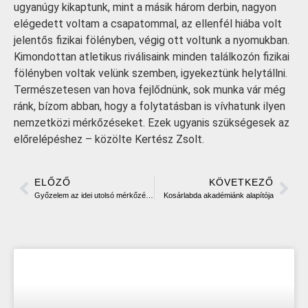
ugyanúgy kikaptunk, mint a másik három derbin, nagyon
elégedett voltam a csapatommal, az ellenfél hiába volt
jelentős fizikai fölényben, végig ott voltunk a nyomukban.
Kimondottan atletikus riválisaink minden találkozón fizikai
fölényben voltak velünk szemben, igyekeztünk helytállni.
Természetesen van hova fejlődnünk, sok munka vár még
ránk, bízom abban, hogy a folytatásban is vívhatunk ilyen
nemzetközi mérkőzéseket. Ezek ugyanis szükségesek az
előrelépéshez – közölte Kertész Zsolt.
ELŐZŐ
KÖVETKEZŐ
Győzelem az idei utolsó mérkőzésen
Kosárlabda akadémiánk alapítója