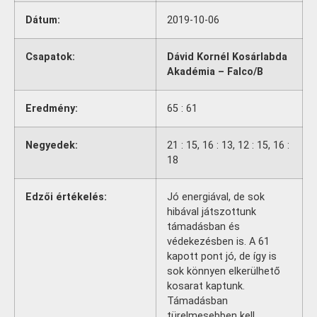
Dátum:
2019-10-06
Csapatok:
Dávid Kornél Kosárlabda
Akadémia – Falco/B
Eredmény:
65 : 61
Negyedek:
21 : 15, 16 : 13, 12 : 15, 16 :
18
Edzői értékelés:
Jó energiával, de sok
hibával játszottunk
támadásban és
védekezésben is. A 61
kapott pont jó, de így is
sok könnyen elkerülhető
kosarat kaptunk.
Támadásban
türelmesebben kell