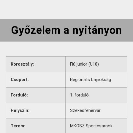
Győzelem a nyitányon
Korosztály:
Fiú junior (U18)
Csoport:
Regionális bajnokság
Forduló:
1. forduló
Helyszín:
Székesfehérvár
Terem:
MKOSZ Sportcsarnok