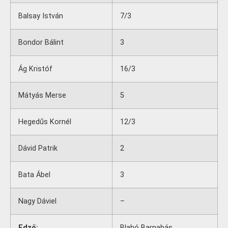
Balsay István
7/3
Bondor Bálint
3
Ág Kristóf
16/3
Mátyás Merse
5
Hegedűs Kornél
12/3
Dávid Patrik
2
Bata Ábel
3
Nagy Dáviel
–
Edző:
Blahó Barnabás