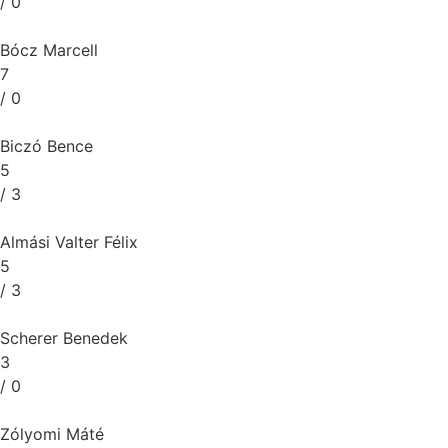
/ 0
Bócz Marcell
7
/ 0
Biczó Bence
5
/ 3
Almási Valter Félix
5
/ 3
Scherer Benedek
3
/ 0
Zólyomi Máté