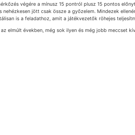
rkőzés végére a mínusz 15 pontról plusz 15 pontos előnyt
s nehézkesen jött csak össze a győzelem. Mindezek ellené
tálisan is a feladathoz, amit a játékvezetők röhejes teljes
e az elmúlt években, még sok ilyen és még jobb meccset kí