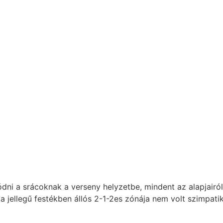
ni a srácoknak a verseny helyzetbe, mindent az alapjairól
da jellegű festékben állós 2-1-2es zónája nem volt szimpati