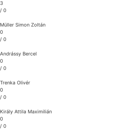
3
/ 0
Müller Simon Zoltán
0
/ 0
Andrássy Bercel
0
/ 0
Trenka Olivér
0
/ 0
Király Attila Maximilián
0
/ 0