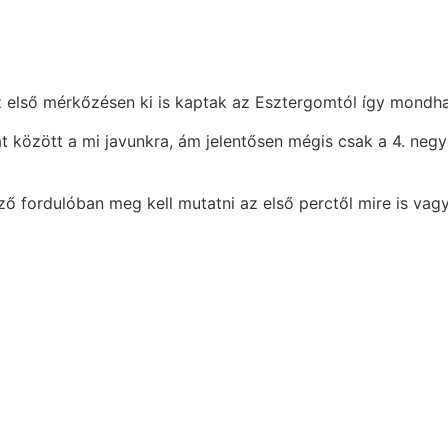
z első mérkőzésen ki is kaptak az Esztergomtól így mondha
 között a mi javunkra, ám jelentősen mégis csak a 4. negyed
ző fordulóban meg kell mutatni az első perctől mire is vag