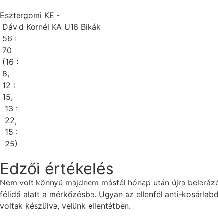
Esztergomi KE -
Dávid Kornél KA U16 Bikák
56 :
70
(16 :
8,
12 :
15,
13 :
22,
15 :
25)
Edzői értékelés
Nem volt könnyű majdnem másfél hónap után újra belerázód
félidő alatt a mérkőzésbe. Ugyan az ellenfél anti-kosárlab
voltak készülve, velünk ellentétben.