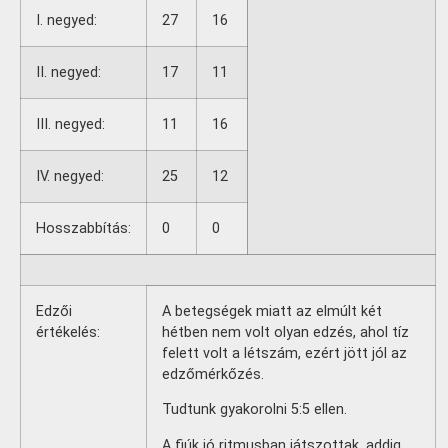
I. negyed:
27
16
II. negyed:
17
11
III. negyed:
11
16
IV. negyed:
25
12
Hosszabbítás:
0
0
Edzői
A betegségek miatt az elmúlt két
értékelés:
hétben nem volt olyan edzés, ahol tíz
felett volt a létszám, ezért jött jól az
edzőmérkőzés.
Tudtunk gyakorolni 5:5 ellen.
A fiúk jó ritmusban játszottak, addig