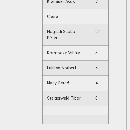
Kranauer Ákos
7
Csere
Nógrádi Szabó
21
Péter
Körmöczy Mihály
5
Lukács Norbert
4
Nagy Gergő
4
Steigerwald Tibor
0