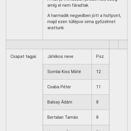
amíg el nem fáradtak.
A harmadik negyedben jött a holtpont,
majd ezen túllépve sima győzelmet
arattunk.
Csapat tagjai:
Játékos neve
P.sz.
Somlai Kiss Máté
12
Csaba Péter
11
Balsay Ádám
8
Bertalan Tamás
8