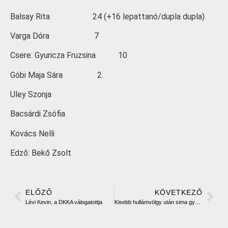
Balsay Rita 24 (+16 lepattanó/dupla dupla)
Varga Dóra 7
Csere: Gyuricza Fruzsina 10
Góbi Maja Sára 2
Uley Szonja
Bacsárdi Zsófia
Kovács Nelli
Edző: Bekő Zsolt
ELŐZŐ
KÖVETKEZŐ
Lévi Kevin, a DKKA válogatottja
Kisebb hullámvölgy után sima győzelem