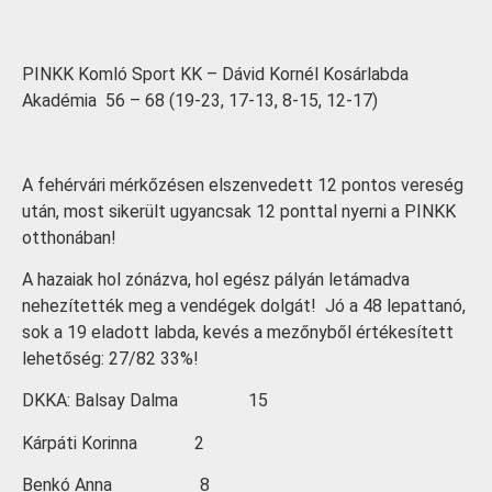
PINKK Komló Sport KK – Dávid Kornél Kosárlabda
Akadémia 56 – 68 (19-23, 17-13, 8-15, 12-17)
A fehérvári mérkőzésen elszenvedett 12 pontos vereség
után, most sikerült ugyancsak 12 ponttal nyerni a PINKK
otthonában!
A hazaiak hol zónázva, hol egész pályán letámadva
nehezítették meg a vendégek dolgát! Jó a 48 lepattanó,
sok a 19 eladott labda, kevés a mezőnyből értékesített
lehetőség: 27/82 33%!
DKKA: Balsay Dalma 15
Kárpáti Korinna 2
Benkó Anna 8