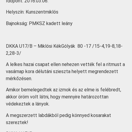
Időpont: 2016.03.06.
Helyszín: Kunszentmiklós
Bajnokság: PMKSZ kadett leány
DKKA U17/B – Miklósi KékGólyák 80 -17 /15-4,19-8,18-
2,28-3/
A lelkes hazai csapat ellen nehezen vették fel a ritmust a
vasárnap kora délutáni szieszta helyett megrendezett
mérkőzésen.
Amikor bemelegedtek az izmok és az elme is felébredt,
akkor öröm volt látni, hogy mennyire határozottan
védekeztek a lányok.
A megszerzett labdákból pedig könnyed kosarakat
szereztek!