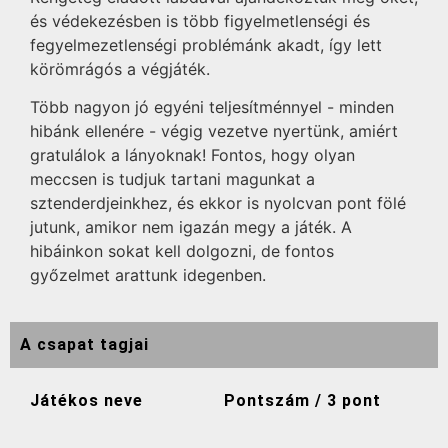
és védekezésben is több figyelmetlenségi és
fegyelmezetlenségi problémánk akadt, így lett
körömrágós a végjáték.
Több nagyon jó egyéni teljesítménnyel - minden
hibánk ellenére - végig vezetve nyertünk, amiért
gratulálok a lányoknak! Fontos, hogy olyan
meccsen is tudjuk tartani magunkat a
sztenderdjeinkhez, és ekkor is nyolcvan pont fölé
jutunk, amikor nem igazán megy a játék. A
hibáinkon sokat kell dolgozni, de fontos
győzelmet arattunk idegenben.
A csapat tagjai
Játékos neve
Pontszám / 3 pont