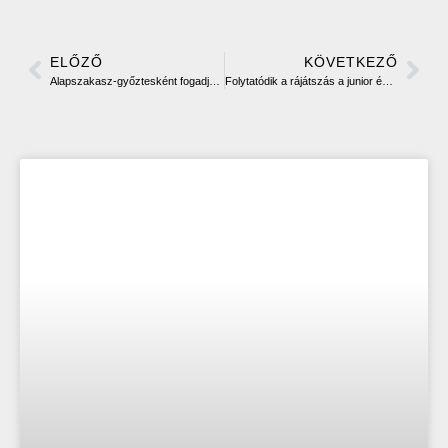
ELŐZŐ
KÖVETKEZŐ
Alapszakasz-győztesként fogadjuk az Eszterházy SC-t a Zöld csoportban
Folytatódik a rájátszás a junior és a kadett fiúknál