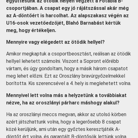
együttesünk az ötödik helyen végzett a Főtábla B-
csoportjában. A csapat egy jó rájátszással akár még
az A-döntőért is harcolhat. Az alapszakasz végén az
U16-osok vezetőedzőjét, Blahó Barnabást kértük
meg, hogy értékeljen.
Mennyire vagy elégedett az ötödik hellyel?
Amikor megkaptuk a csoportbeosztást, reálisan az ötödik
hellyel lehetett számolni. Viszont a Sopront előrébb
vártam, és úgy gondoltam, hogy a másik három csapatot
meg lehet előzni. Ezt az Oroszlány bravúrgyőzelmekkel
borította. Kis szerencsével a 4. hely is meglehetett volna.
Mennyivel lett volna más a helyzetünk a továbbiakat
nézve, ha az oroszlányi párharc máshogy alakul?
Ha az oroszlányi meccs megvan, akkor az utolsó körben
azért játszhattunk volna, hogy a legerősebb 8 csapat
közé kerüljünk, ami után egy győztes keresztjáték A-
döntőt ért volna, és garantált B-döntősök lettünk volna.