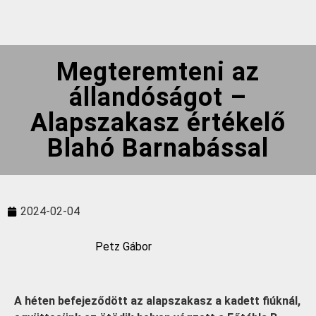
Megteremteni az
állandóságot –
Alapszakasz értékelő
Blahó Barnabással
2024-02-04
Petz Gábor
A héten befejeződött az alapszakasz a kadett fiúknál,