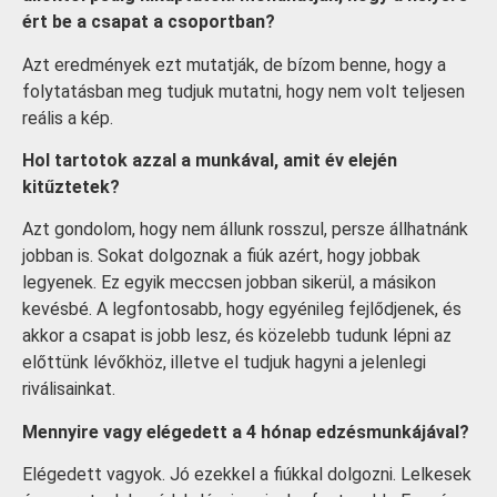
ért be a csapat a csoportban?
Azt eredmények ezt mutatják, de bízom benne, hogy a
folytatásban meg tudjuk mutatni, hogy nem volt teljesen
reális a kép.
Hol tartotok azzal a munkával, amit év elején
kitűztetek?
Azt gondolom, hogy nem állunk rosszul, persze állhatnánk
jobban is. Sokat dolgoznak a fiúk azért, hogy jobbak
legyenek. Ez egyik meccsen jobban sikerül, a másikon
kevésbé. A legfontosabb, hogy egyénileg fejlődjenek, és
akkor a csapat is jobb lesz, és közelebb tudunk lépni az
előttünk lévőkhöz, illetve el tudjuk hagyni a jelenlegi
riválisainkat.
Mennyire vagy elégedett a 4 hónap edzésmunkájával?
Elégedett vagyok. Jó ezekkel a fiúkkal dolgozni. Lelkesek