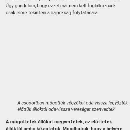
Úgy gondolom, hogy ezzel már nem kell foglalkoznunk
csak előre tekinteni a bajnokság folytatására.
A csoportban mögöttük végzőket oda-vissza legyőzték,
előttük állóktól oda-vissza vereséget szenvedtek
A mögöttetek állókat megvertétek, az előttetek
állóktól pedig kikaptatok. Mondhatjuk, hogy a helyére