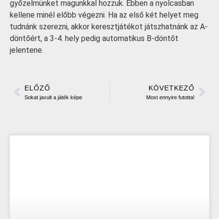
győzelmünket magunkkal hozzuk. Ebben a nyolcasban
kellene minél előbb végezni. Ha az első két helyet meg
tudnánk szerezni, akkor keresztjátékot játszhatnánk az A-
döntőért, a 3-4. hely pedig automatikus B-döntőt
jelentene.
ELŐZŐ
KÖVETKEZŐ
Sokat javult a játék képe
Most ennyire futotta!