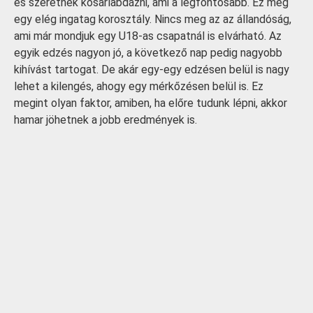
és szeretnek kosárlabdázni, ami a legfontosabb. Ez még
egy elég ingatag korosztály. Nincs meg az az állandóság,
ami már mondjuk egy U18-as csapatnál is elvárható. Az
egyik edzés nagyon jó, a következő nap pedig nagyobb
kihívást tartogat. De akár egy-egy edzésen belül is nagy
lehet a kilengés, ahogy egy mérkőzésen belül is. Ez
megint olyan faktor, amiben, ha előre tudunk lépni, akkor
hamar jöhetnek a jobb eredmények is.