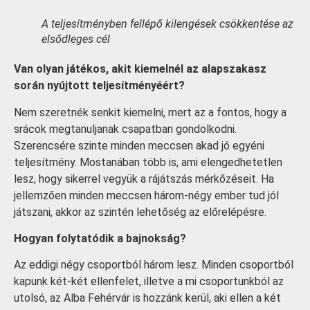
A teljesítményben fellépő kilengések csökkentése az
elsődleges cél
Van olyan játékos, akit kiemelnél az alapszakasz
során nyújtott teljesítményéért?
Nem szeretnék senkit kiemelni, mert az a fontos, hogy a
srácok megtanuljanak csapatban gondolkodni.
Szerencsére szinte minden meccsen akad jó egyéni
teljesítmény. Mostanában több is, ami elengedhetetlen
lesz, hogy sikerrel vegyük a rájátszás mérkőzéseit. Ha
jellemzően minden meccsen három-négy ember tud jól
játszani, akkor az szintén lehetőség az előrelépésre.
Hogyan folytatódik a bajnokság?
Az eddigi négy csoportból három lesz. Minden csoportból
kapunk két-két ellenfelet, illetve a mi csoportunkból az
utolsó, az Alba Fehérvár is hozzánk kerül, aki ellen a két