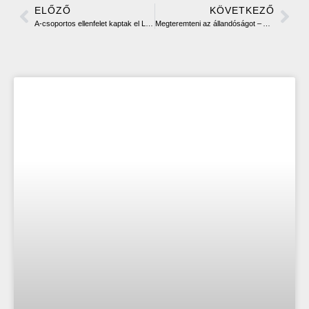
ELŐZŐ
KÖVETKEZŐ
A-csoportos ellenfelet kaptak el Laufer Gabiék
Megteremteni az állandóságot – Alapszakasz értékelő Blahó Barnabással