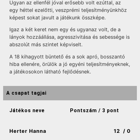
Ugyan az ellenfél jóval erősebb volt ezúttal, az
egy héttel ezelőtti, veszprémi teljesítményünkhöz
képest sokat javult a játékunk összképe.
Igaz a két keret nem egy és ugyanaz volt, de a
lányok hozzáállása, agresszivitása és sebessége is
abszolút más szintet képviselt.
A 18 kihagyott büntető és a sok apró, bosszantó
hiba ellenére, örülök a jó egyéni teljesítményeknek,
a játékosokon látható fejlődésnek.
A csapat tagjai
Játékos neve
Pontszám / 3 pont
Herter Hanna
12
/ 0