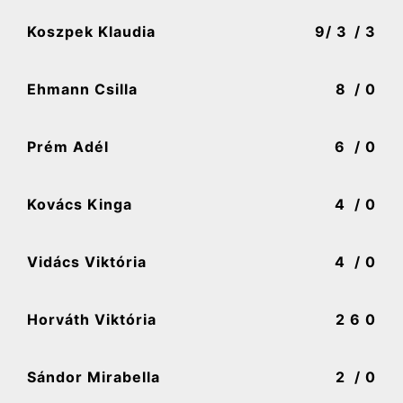
Koszpek Klaudia
9
/ 3
/ 3
Ehmann Csilla
8
/ 0
Prém Adél
6
/ 0
Kovács Kinga
4
/ 0
Vidács Viktória
4
/ 0
Horváth Viktória
2
6 0
Sándor Mirabella
2
/ 0