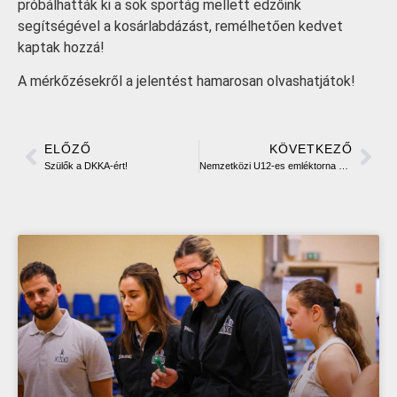
próbálhatták ki a sok sportág mellett edzőink
segítségével a kosárlabdázást, remélhetően kedvet
kaptak hozzá!
A mérkőzésekről a jelentést hamarosan olvashatjátok!
ELŐZŐ
KÖVETKEZŐ
Szülők a DKKA-ért!
Nemzetközi U12-es emléktorna Győr