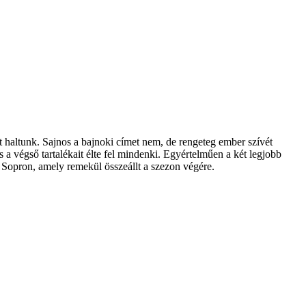
lt haltunk. Sajnos a bajnoki címet nem, de rengeteg ember szívét
 a végső tartalékait élte fel mindenki. Egyértelműen a két legjobb
a Sopron, amely remekül összeállt a szezon végére.