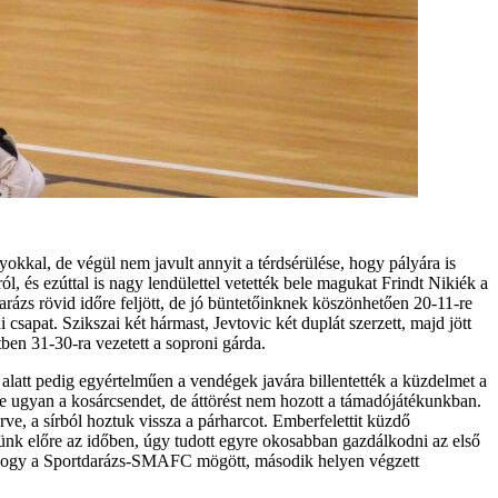
kal, de végül nem javult annyit a térdsérülése, hogy pályára is
, és ezúttal is nagy lendülettel vetették bele magukat Frindt Nikiék a
arázs rövid időre feljött, de jó büntetőinknek köszönhetően 20-11-re
ni csapat. Szikszai két hármast, Jevtovic két duplát szerzett, majd jött
en 31-30-ra vezetett a soproni gárda.
alatt pedig egyértelműen a vendégek javára billentették a küzdelmet a
te ugyan a kosárcsendet, de áttörést nem hozott a támadójátékunkban.
e, a sírból hoztuk vissza a párharcot. Emberfelettit küzdő
nk előre az időben, úgy tudott egyre okosabban gazdálkodni az első
i, hogy a Sportdarázs-SMAFC mögött, második helyen végzett