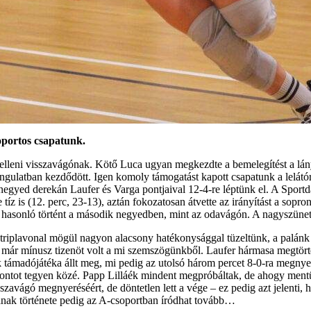
soportos csapatunk.
eni visszavágónak. Kötő Luca ugyan megkezdte a bemelegítést a lányok
ngulatban kezdődött. Igen komoly támogatást kapott csapatunk a lelátóról
 negyed derekán Laufer és Varga pontjaival 12-4-re léptünk el. A Sportd
e tíz is (12. perc, 23-13), aztán fokozatosan átvette az irányítást a sopro
i hasonló történt a második negyedben, mint az odavágón. A nagyszünetb
 triplavonal mögül nagyon alacsony hatékonysággal tüzeltünk, a palánk 
sben már mínusz tizenöt volt a mi szemszögünkből. Laufer hármasa megtör
támadójátéka állt meg, mi pedig az utolsó három percet 8-0-ra megnyerv
ntot tegyen közé. Papp Lilláék mindent megpróbáltak, de ahogy mentü
zavágó megnyeréséért, de döntetlen lett a vége – ez pedig azt jelent
ának története pedig az A-csoportban íródhat tovább…