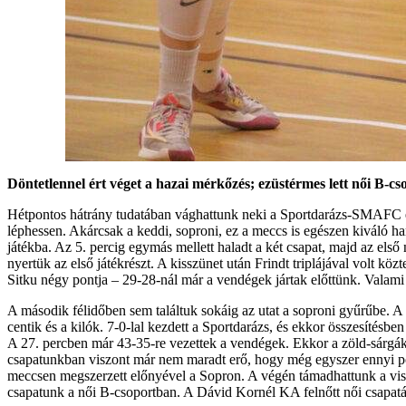
Döntetlennel ért véget a hazai mérkőzés; ezüstérmes lett női B-c
Hétpontos hátrány tudatában vághattunk neki a Sportdarázs-SMAFC ell
léphessen. Akárcsak a keddi, soproni, ez a meccs is egészen kiváló ha
játékba. Az 5. percig egymás mellett haladt a két csapat, majd az első
nyertük az első játékrészt. A kisszünet után Frindt triplájával volt közt
Sitku négy pontja – 29-28-nál már a vendégek jártak előttünk. Valam
A második félidőben sem találtuk sokáig az utat a soproni gyűrűbe. A
centik és a kilók. 7-0-lal kezdett a Sportdarázs, és ekkor összesíté
A 27. percben már 43-35-re vezettek a vendégek. Ekkor a zöld-sárgák 
csapatunkban viszont már nem maradt erő, hogy még egyszer ennyi po
meccsen megszerzett előnyével a Sopron. A végén támadhattunk a viss
csapatunk a női B-csoportban. A Dávid Kornél KA felnőtt női csapat