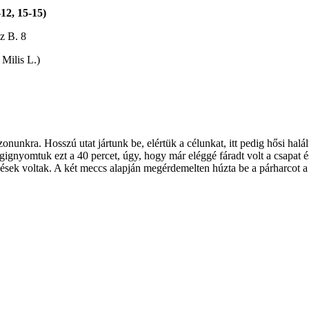
12, 15-15)
z B. 8
 Milis L.)
nunkra. Hosszú utat jártunk be, elértük a célunkat, itt pedig hősi halá
ignyomtuk ezt a 40 percet, úgy, hogy már eléggé fáradt volt a csapat és
őzések voltak. A két meccs alapján megérdemelten húzta be a párharcot 