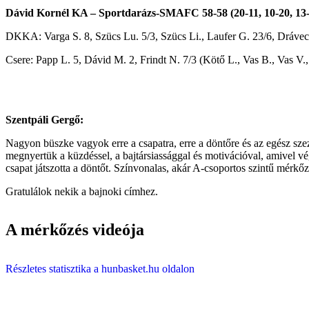
Dávid Kornél KA – Sportdarázs-SMAFC 58-58 (20-11, 10-20, 13-
DKKA: Varga S. 8, Szücs Lu. 5/3, Szücs Li., Laufer G. 23/6, Drávec
Csere: Papp L. 5, Dávid M. 2, Frindt N. 7/3 (Kötő L., Vas B., Vas V.,
Szentpáli Gergő:
Nagyon büszke vagyok erre a csapatra, erre a döntőre és az egész szezo
megnyertük a küzdéssel, a bajtársiassággal és motivációval, amivel vég
csapat játszotta a döntőt. Színvonalas, akár A-csoportos szintű mérk
Gratulálok nekik a bajnoki címhez.
A mérkőzés videója
Részletes statisztika a hunbasket.hu oldalon