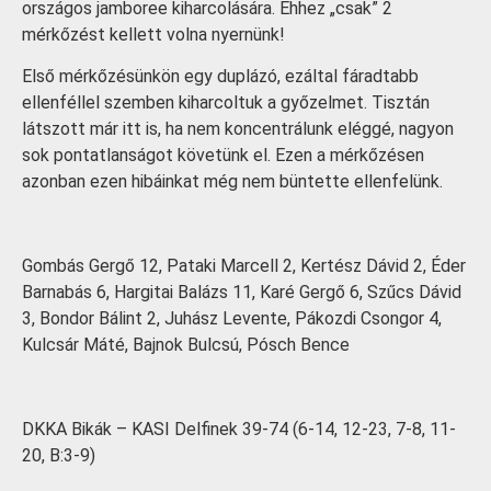
országos jamboree kiharcolására. Ehhez „csak” 2
mérkőzést kellett volna nyernünk!
Első mérkőzésünkön egy duplázó, ezáltal fáradtabb
ellenféllel szemben kiharcoltuk a győzelmet. Tisztán
látszott már itt is, ha nem koncentrálunk eléggé, nagyon
sok pontatlanságot követünk el. Ezen a mérkőzésen
azonban ezen hibáinkat még nem büntette ellenfelünk.
Gombás Gergő 12, Pataki Marcell 2, Kertész Dávid 2, Éder
Barnabás 6, Hargitai Balázs 11, Karé Gergő 6, Szűcs Dávid
3, Bondor Bálint 2, Juhász Levente, Pákozdi Csongor 4,
Kulcsár Máté, Bajnok Bulcsú, Pósch Bence
DKKA Bikák – KASI Delfinek 39-74 (6-14, 12-23, 7-8, 11-
20, B:3-9)