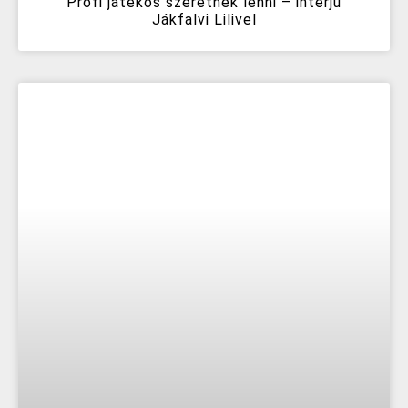
Profi játékos szeretnék lenni – interjú
Jákfalvi Lilivel