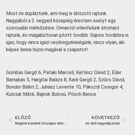
Most mi dupláztunk, ami meg is látszott rajtunk.
Nagyjából a 2. negyed közepéig éreztem esélyt egy
szorosabb mérkőzésre. Onnantól ellenfelünk átrohant
rajtunk, és magabiztosan jutott tovább. Sajnos továbbra is
igaz, hogy nincs igazi vezéregyéniségünk, nincs olyan, aki
képes lenne húzni magával a csapatot!
Gombás Gergő 6, Pataki Marcell, Kertész Dávid 2, Éder
Barnabás 5, Hargitai Balázs 8, Karé Gergő 2, Szűcs Dávid,
Bondor Bálint 2, Juhász Levente 10, Pákozdi Csongor 4,
Kulcsár Máté, Bajnok Bulcsú, Pósch Bence
ELŐZŐ
KÖVETKEZŐ
Megérte küzdeni! Országos döntőben a serdülő leány csapat
Az első negyedig bírtuk