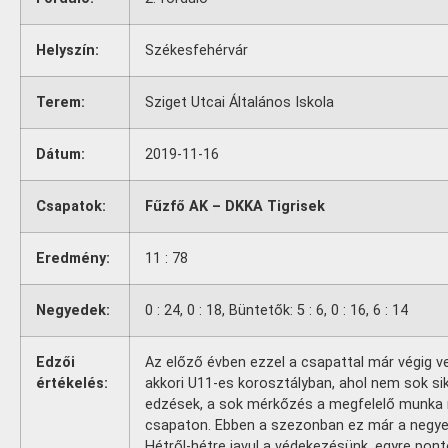
Helyszín:
Székesfehérvár
Terem:
Sziget Utcai Általános Iskola
Dátum:
2019-11-16
Csapatok:
Fűzfő AK – DKKA Tigrisek
Eredmény:
11 : 78
Negyedek:
0 : 24, 0 : 18, Büntetők: 5 : 6, 0 : 16, 6 : 14
Edzői
Az előző évben ezzel a csapattal már végig 
értékelés:
akkori U11-es korosztályban, ahol nem sok sik
edzések, a sok mérkőzés a megfelelő munka m
csapaton. Ebben a szezonban ez már a negye
Hétről-hétre javul a védekezésünk, egyre pon