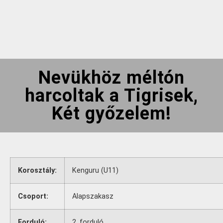
Nevükhöz méltón
harcoltak a Tigrisek,
Két győzelem!
Korosztály:
Kenguru (U11)
Csoport:
Alapszakasz
Forduló:
2. forduló