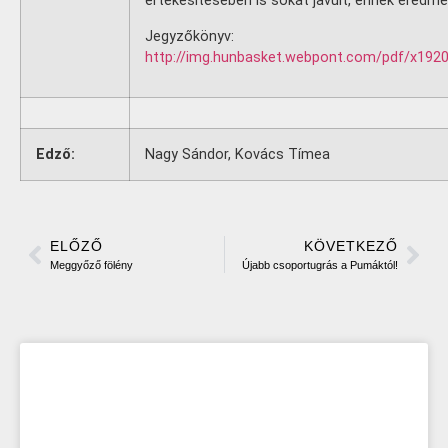
értékesítésében is sokat javult, ennek eredmé
Jegyzőkönyv:
http://img.hunbasket.webpont.com/pdf/x192
Edző:
Nagy Sándor, Kovács Tímea
ELŐZŐ
KÖVETKEZŐ
Meggyőző fölény
Újabb csoportugrás a Pumáktól!