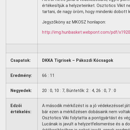
értékesítjük a helyzeteinket. Osztotics Vikit 
tartani, de nagy öröm, hogy mindenki dobott 
Jegyzőköny az MKOSZ honlapon:
http://img.hunbasket.webpont.com/pdf/x192
Csapatok:
DKKA Tigrisek – Pákozdi Kócsagok
Eredmény:
66 : 11
Negyedek:
20 : 0, 10 : 7, Büntetők: 2 : 4, 26 : 0, 7 : 0
Edzői
A második mérkőzést is a jó védekezéssel ját
értékelés:
bár ezen a mérkőzésen dobásaink nem voltak
Osztotics Viki folytatta a pontgyártást és vég
Lucának is javult a helyzetfelismerése és a d