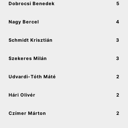
Dobrocsi Benedek
5
Nagy Bercel
4
Schmidt Krisztián
3
Szekeres Milán
3
Udvardi-Tóth Máté
2
Hári Olivér
2
Czímer Márton
2