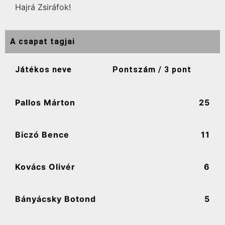
Hajrá Zsiráfok!
A csapat tagjai
Játékos neve
Pontszám / 3 pont
Pallos Márton
25
Biczó Bence
11
Kovács Olivér
6
Bányácsky Botond
5