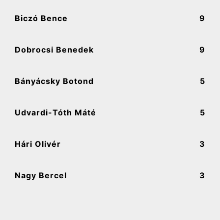
Biczó Bence
9
Dobrocsi Benedek
9
Bányácsky Botond
5
Udvardi-Tóth Máté
5
Hári Olivér
3
Nagy Bercel
3