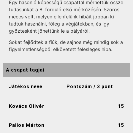
Egy hasonló képességű csapattal mérhettük össze
tudásunkat a 8. forduló első mérkőzésén. Szoros
meccs volt, melyen ellenfelünk hibáit jobban ki
tudtuk használni, főleg a végjátékban, és így
győztesként jöhettünk le a pályáról.
Sokat fejlődtek a fiúk, de sajnos még mindig sok a
figyelmetlenségből elkövetett felesleges hiba.
A csapat tagjai
Játékos neve
Pontszám / 3 pont
Kovács Olivér
15
Pallos Márton
15