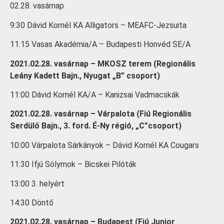
02.28. vasárnap
9:30 Dávid Kornél KA Alligators – MEAFC-Jezsuita
11:15 Vasas Akadémia/A – Budapesti Honvéd SE/A
2021.02.28. vasárnap – MKOSZ terem (Regionális
Leány Kadett Bajn., Nyugat „B” csoport)
11:00 Dávid Kornél KA/A – Kanizsai Vadmacskák
2021.02.28. vasárnap – Várpalota (Fiú Regionális
Serdülő Bajn., 3. ford. É-Ny régió, „C”csoport)
10:00 Várpalota Sárkányok – Dávid Kornél KA Cougars
11:30 Ifjú Sólymok – Bicskei Pilóták
13:00 3. helyért
14:30 Döntő
2021.02.28. vasárnap – Budapest (Fiú Junior