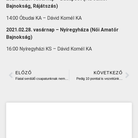
Bajnokság, Rájátszás)
14:00 Óbudai KA – Dávid Kornél KA
2021.02.28. vasárnap – Nyíregyháza (Női Amatőr
Bajnokság)
16:00 Nyíregyházi KS – Dávid Kornél KA
ELŐZŐ
KÖVETKEZŐ
Fiatal serdülő csapatunknak nem sikerült a legjobb 16 csapat közé jutnia
Pedig 10 ponttal is vezettünk…