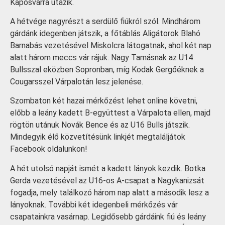
Kaposvárra utazik.
A hétvége nagyrészt a serdülő fiúkról szól. Mindhárom
gárdánk idegenben játszik, a főtáblás Aligátorok Blahó
Barnabás vezetésével Miskolcra látogatnak, ahol két nap
alatt három meccs vár rájuk. Nagy Tamásnak az U14
Bullsszal eközben Sopronban, míg Kodak Gergőéknek a
Cougarsszel Várpalotán lesz jelenése.
Szombaton két hazai mérkőzést lehet online követni,
előbb a leány kadett B-együttest a Várpalota ellen, majd
rögtön utánuk Novák Bence és az U16 Bulls játszik.
Mindegyik élő közvetítésünk linkjét megtaláljátok
Facebook oldalunkon!
A hét utolsó napját ismét a kadett lányok kezdik. Botka
Gerda vezetésével az U16-os A-csapat a Nagykanizsát
fogadja, mely találkozó három nap alatt a második lesz a
lányoknak. További két idegenbeli mérkőzés vár
csapatainkra vasárnap. Legidősebb gárdáink fiú és leány