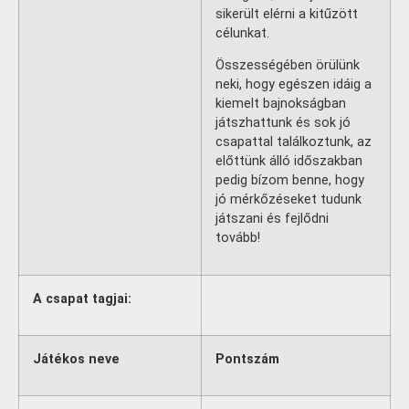
sikerült elérni a kitűzött
célunkat.
Összességében örülünk
neki, hogy egészen idáig a
kiemelt bajnokságban
játszhattunk és sok jó
csapattal találkoztunk, az
előttünk álló időszakban
pedig bízom benne, hogy
jó mérkőzéseket tudunk
játszani és fejlődni
tovább!
A csapat tagjai:
Játékos neve
Pontszám