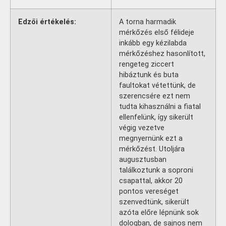
Edzői értékelés:
A torna harmadik
mérkőzés első félideje
inkább egy kézilabda
mérkőzéshez hasonlított,
rengeteg ziccert
hibáztunk és buta
faultokat vétettünk, de
szerencsére ezt nem
tudta kihasználni a fiatal
ellenfelünk, így sikerült
végig vezetve
megnyernünk ezt a
mérkőzést. Utoljára
augusztusban
találkoztunk a soproni
csapattal, akkor 20
pontos vereséget
szenvedtünk, sikerült
azóta előre lépnünk sok
dologban, de sajnos nem