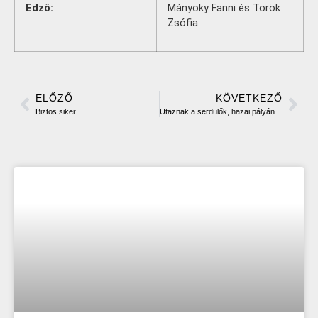
Edző:
Mányoky Fanni és Török
Zsófia
ELŐZŐ
KÖVETKEZŐ
Biztos siker
Utaznak a serdülők, hazai pályán játszanak a junior fiúk