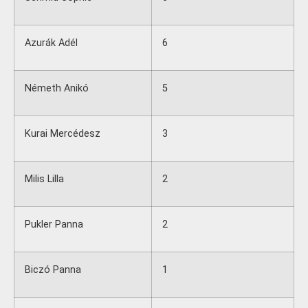
Azurák Adél
6
Németh Anikó
5
Kurai Mercédesz
3
Milis Lilla
2
Pukler Panna
2
Biczó Panna
1