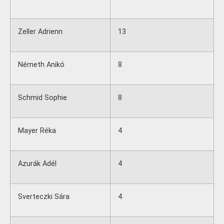
Zeller Adrienn
13
Németh Anikó
8
Schmid Sophie
8
Mayer Réka
4
Azurák Adél
4
Sverteczki Sára
4