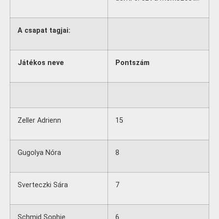
A csapat tagjai:
Játékos neve
Pontszám
Zeller Adrienn
15
Gugolya Nóra
8
Sverteczki Sára
7
Schmid Sophie
6