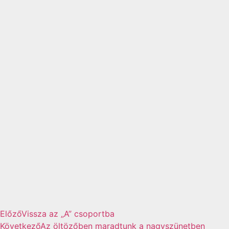
Előző
Vissza az „A” csoportba
Következő
Az öltözőben maradtunk a nagyszünetben