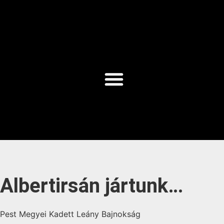
Albertirsán jártunk…
Pest Megyei Kadett Leány Bajnokság