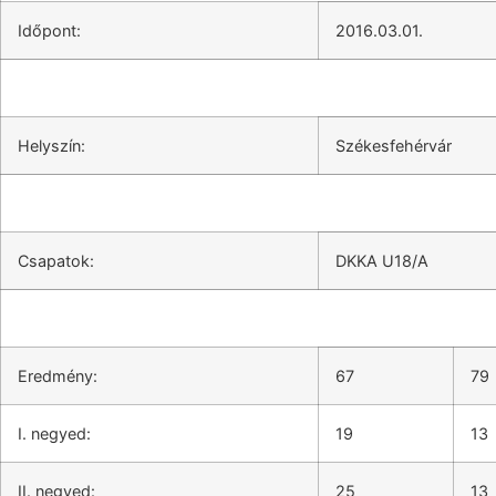
Időpont:
2016.03.01.
Helyszín:
Székesfehérvár
Csapatok:
DKKA U18/A
Eredmény:
67
79
I. negyed:
19
13
II. negyed:
25
13