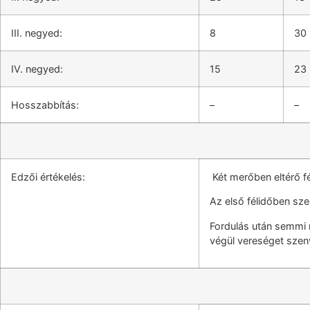
III. negyed:
8
30
IV. negyed:
15
23
Hosszabbítás:
–
–
Edzői értékelés:
Két merőben eltérő fél
Az első félidőben sze
Fordulás után semmi n
végül vereséget szen