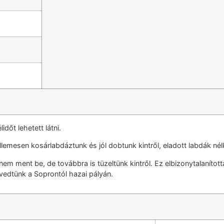
időt lehetett látni.
llemesen kosárlabdáztunk és jól dobtunk kintről, eladott labdák nél
em ment be, de továbbra is tüzeltünk kintről. Ez elbizonytalanítot
vedtünk a Soprontól hazai pályán.