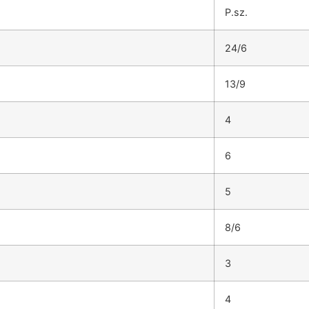
P.sz.
24/6
13/9
4
6
5
8/6
3
4