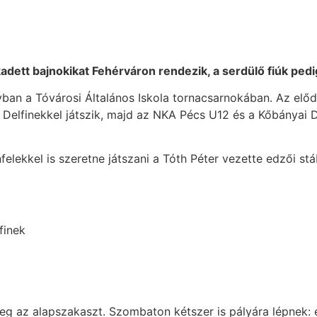
 kadett bajnokikat Fehérváron rendezik, a serdülő fiúk pe
an a Tóvárosi Általános Iskola tornacsarnokában. Az előd
 Delfinekkel játszik, majd az NKA Pécs U12 és a Kőbányai D
lekkel is szeretne játszani a Tóth Péter vezette edzői stá
finek
eg az alapszakaszt. Szombaton kétszer is pályára lépnek: