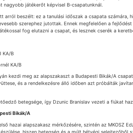
at nagyobb játékerőt képvisel B-csapatunknál.
t arról beszélt: ez a tanulási időszak a csapata számára, hi
evesebb szerephez jutottak. Ennek megfelelően a fejlődést
tékossal fog elutazni a csapat, és lesznek cserék a keret
l KA/B
rnél KA/B
yán kezdi meg az alapszakaszt a Budapesti Bikák/A csapata 
ttese, és a rendelkezésre álló időben azt próbálták javíta
etőedző betegsége, így Dzunic Branislav vezeti a fiúkat h
pesti Bikák/A
k első hazai alapszakasz mérkőzésére, szintén az MKOSZ E
szülése, hiszen betegség és a múlt hétvégi selejtezőből s