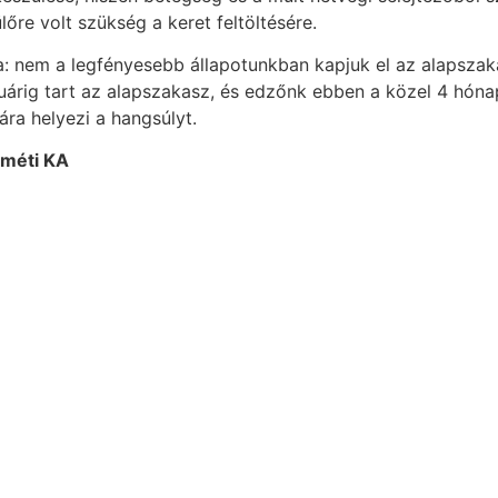
lőre volt szükség a keret feltöltésére.
nem a legfényesebb állapotunkban kapjuk el az alapszakas
uárig tart az alapszakasz, és edzőnk ebben a közel 4 hónap
ára helyezi a hangsúlyt.
eméti KA