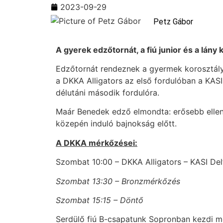
2023-09-29
Petz Gábor
A gyerek edzőtornát, a fiú junior és a lány
Edzőtornát rendeznek a gyermek korosztályb
a DKKA Alligators az első fordulóban a KASI
délutáni második fordulóra.
Maár Benedek edző elmondta: erősebb ellenfe
közepén induló bajnokság előtt.
A DKKA mérkőzései:
Szombat 10:00 – DKKA Alligators – KASI Del
Szombat 13:30 – Bronzmérkőzés
Szombat 15:15 – Döntő
Serdülő fiú B-csapatunk Sopronban kezdi m