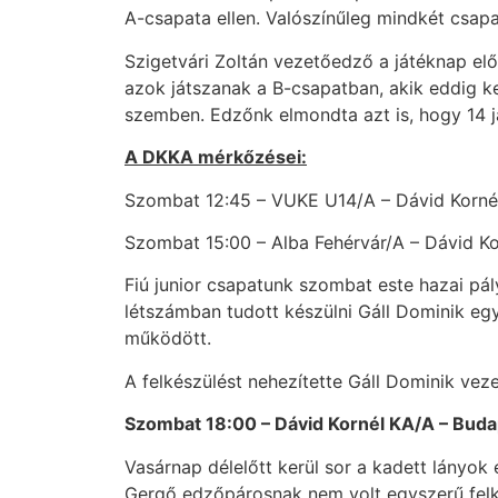
A-csapata ellen. Valószínűleg mindkét csap
Szigetvári Zoltán vezetőedző a játéknap előt
azok játszanak a B-csapatban, akik eddig k
szemben. Edzőnk elmondta azt is, hogy 14 já
A DKKA mérkőzései:
Szombat 12:45 – VUKE U14/A – Dávid Korné
Szombat 15:00 – Alba Fehérvár/A – Dávid Ko
Fiú junior csapatunk szombat este hazai pál
létszámban tudott készülni Gáll Dominik együ
működött.
A felkészülést nehezítette Gáll Dominik vez
Szombat 18:00 – Dávid Kornél KA/A – Buda
Vasárnap délelőtt kerül sor a kadett lányo
Gergő edzőpárosnak nem volt egyszerű felké