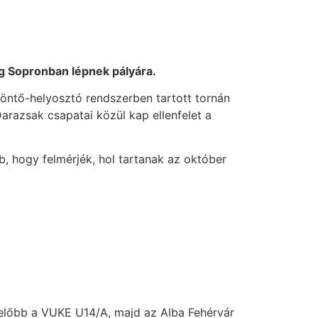
dig Sopronban lépnek pályára.
öntő-helyosztó rendszerben tartott tornán
arazsak csapatai közül kap ellenfelet a
b, hogy felmérjék, hol tartanak az október
 előbb a VUKE U14/A, majd az Alba Fehérvár