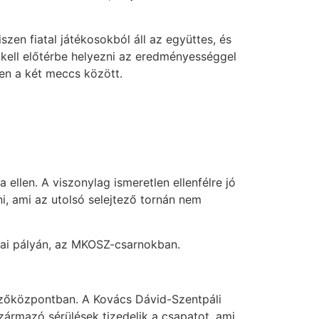
szen fiatal játékosokból áll az együttes, és
 kell előtérbe helyezni az eredményességgel
ben a két meccs között.
ellen. A viszonylag ismeretlen ellenfélre jó
ni, ami az utolsó selejtező tornán nem
azai pályán, az MKOSZ-csarnokban.
dzőközpontban. A Kovács Dávid-Szentpáli
zármazó sérülések tizedelik a csapatot, ami