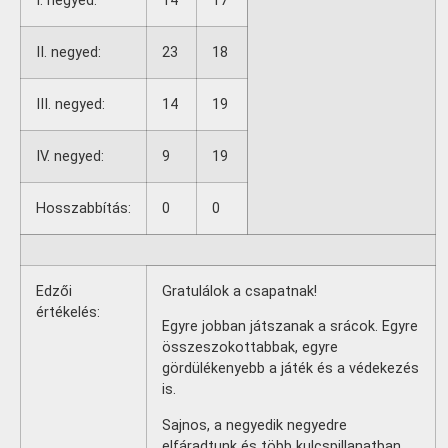
I. negyed:
14
17
II. negyed:
23
18
III. negyed:
14
19
IV. negyed:
9
19
Hosszabbítás:
0
0
Edzői
Gratulálok a csapatnak!
értékelés:
Egyre jobban játszanak a srácok. Egyre
összeszokottabbak, egyre
gördülékenyebb a játék és a védekezés
is.
Sajnos, a negyedik negyedre
elfáradtunk és több kulcspillanatban