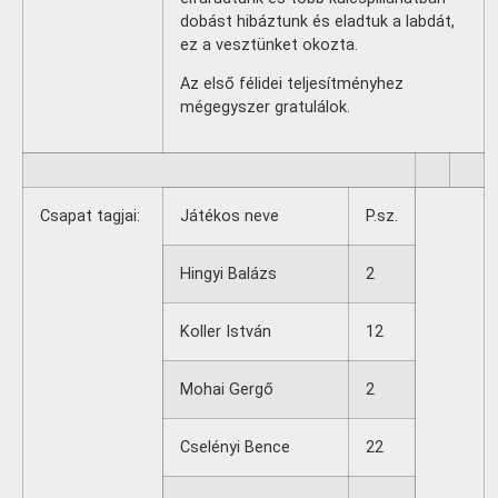
dobást hibáztunk és eladtuk a labdát,
ez a vesztünket okozta.
Az első félidei teljesítményhez
mégegyszer gratulálok.
Csapat tagjai:
Játékos neve
P.sz.
Hingyi Balázs
2
Koller István
12
Mohai Gergő
2
Cselényi Bence
22