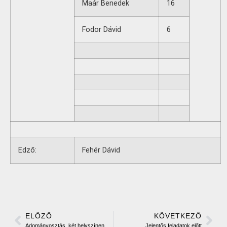
Maár Benedek
16
Fodor Dávid
6
Edző:
Fehér Dávid
ELŐZŐ
KÖVETKEZŐ
Adományosztás, két helyszínen
Jelentős feladatok előtt