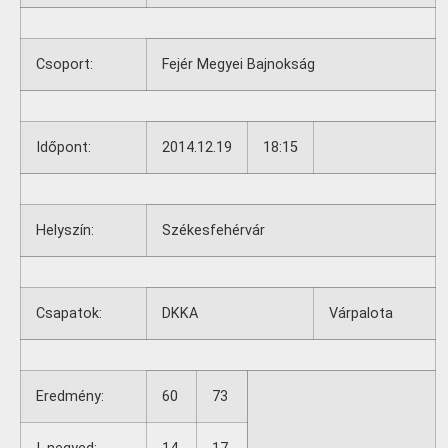
Csoport:
Fejér Megyei Bajnokság
Időpont:
2014.12.19
18:15
Helyszín:
Székesfehérvár
Csapatok:
DKKA
Várpalota
Eredmény:
60
73