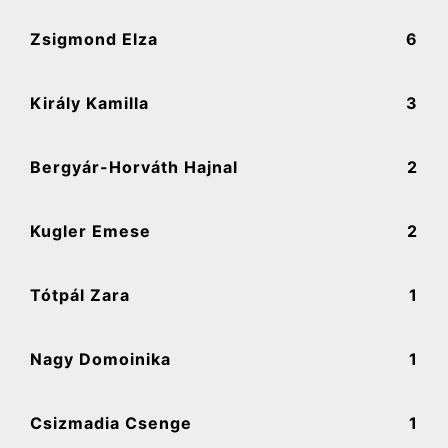
Zsigmond Elza
6
Király Kamilla
3
Bergyár-Horváth Hajnal
2
Kugler Emese
2
Tótpál Zara
1
Nagy Domoinika
1
Csizmadia Csenge
1