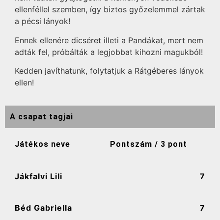
ellenféllel szemben, így biztos győzelemmel zártak
a pécsi lányok!
Ennek ellenére dicséret illeti a Pandákat, mert nem
adták fel, próbálták a legjobbat kihozni magukból!
Kedden javíthatunk, folytatjuk a Rátgéberes lányok
ellen!
A csapat tagjai
Játékos neve
Pontszám / 3 pont
Jákfalvi Lili
7
Béd Gabriella
7