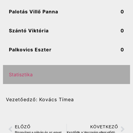
Palotás Villő Panna
0
Szántó Viktória
0
Palkovics Eszter
0
Statisztika
Vezetőedző: Kovács Tímea
ELŐZŐ
KÖVETKEZŐ
Bizonyítani a pályán és az egyetemen – interjú Drávecz Borókával és Kötő Lucával
Kezdődik a Veszprém elleni elődöntős párharc a Zöld csoportban