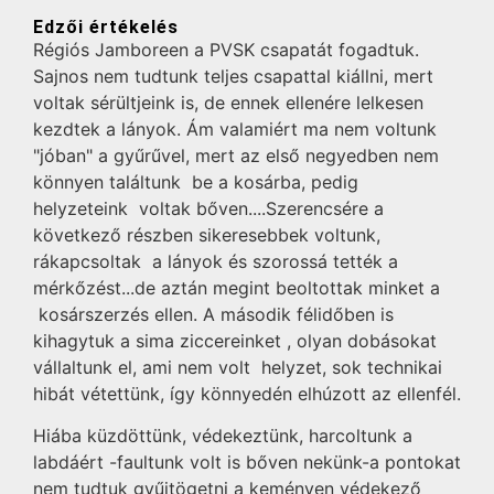
Edzői értékelés
Régiós Jamboreen a PVSK csapatát fogadtuk.
Sajnos nem tudtunk teljes csapattal kiállni, mert
voltak sérültjeink is, de ennek ellenére lelkesen
kezdtek a lányok. Ám valamiért ma nem voltunk
"jóban" a gyűrűvel, mert az első negyedben nem
könnyen találtunk be a kosárba, pedig
helyzeteink voltak bőven....Szerencsére a
következő részben sikeresebbek voltunk,
rákapcsoltak a lányok és szorossá tették a
mérkőzést...de aztán megint beoltottak minket a
kosárszerzés ellen. A második félidőben is
kihagytuk a sima ziccereinket , olyan dobásokat
vállaltunk el, ami nem volt helyzet, sok technikai
hibát vétettünk, így könnyedén elhúzott az ellenfél.
Hiába küzdöttünk, védekeztünk, harcoltunk a
labdáért -faultunk volt is bőven nekünk-a pontokat
nem tudtuk gyűjtögetni a keményen védekező