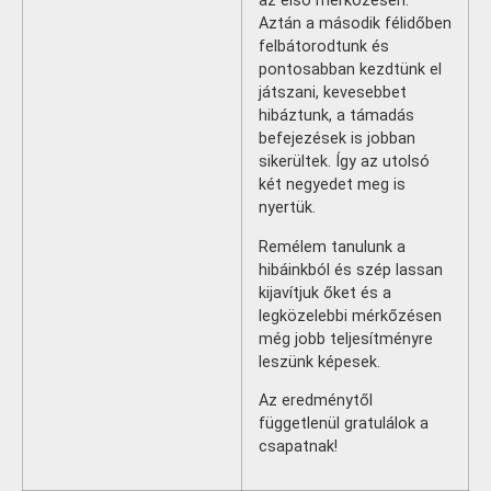
az első mérkőzésen.
Aztán a második félidőben
felbátorodtunk és
pontosabban kezdtünk el
játszani, kevesebbet
hibáztunk, a támadás
befejezések is jobban
sikerültek. Így az utolsó
két negyedet meg is
nyertük.
Remélem tanulunk a
hibáinkból és szép lassan
kijavítjuk őket és a
legközelebbi mérkőzésen
még jobb teljesítményre
leszünk képesek.
Az eredménytől
függetlenül gratulálok a
csapatnak!