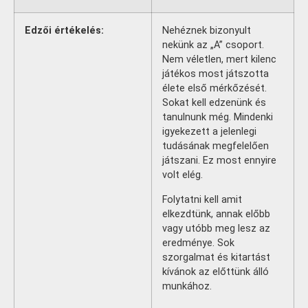
Edzői értékelés:
Nehéznek bizonyult
nekünk az „A” csoport.
Nem véletlen, mert kilenc
játékos most játszotta
élete első mérkőzését.
Sokat kell edzenünk és
tanulnunk még. Mindenki
igyekezett a jelenlegi
tudásának megfelelően
játszani. Ez most ennyire
volt elég.
Folytatni kell amit
elkezdtünk, annak előbb
vagy utóbb meg lesz az
eredménye. Sok
szorgalmat és kitartást
kívánok az előttünk álló
munkához.