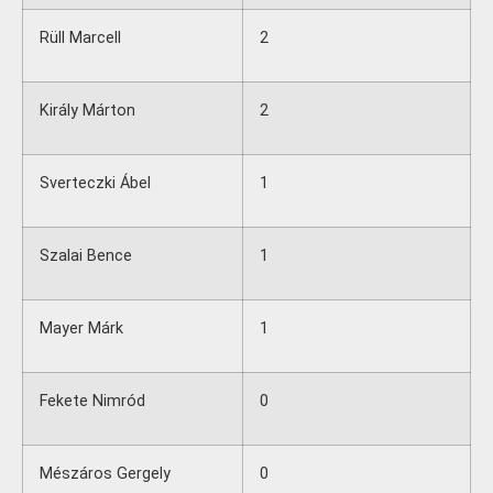
Rüll Marcell
2
Király Márton
2
Sverteczki Ábel
1
Szalai Bence
1
Mayer Márk
1
Fekete Nimród
0
Mészáros Gergely
0