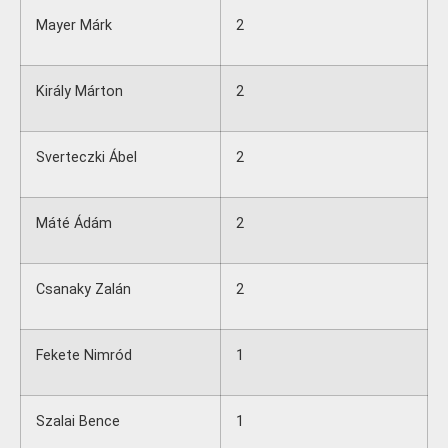
Mayer Márk
2
Király Márton
2
Sverteczki Ábel
2
Máté Ádám
2
Csanaky Zalán
2
Fekete Nimród
1
Szalai Bence
1