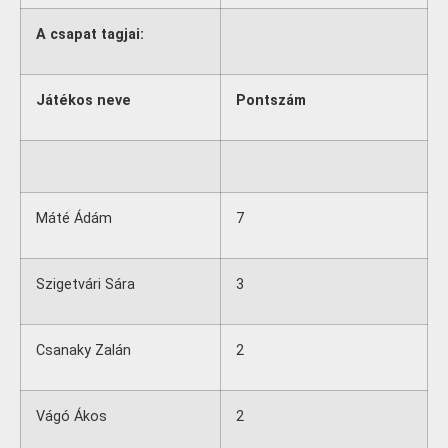
A csapat tagjai:
Játékos neve
Pontszám
Máté Ádám
7
Szigetvári Sára
3
Csanaky Zalán
2
Vágó Ákos
2