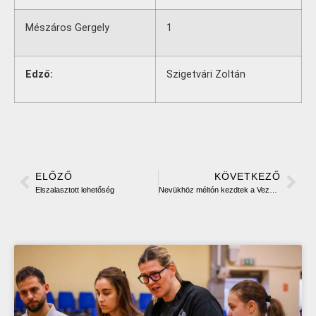
Mészáros Gergely
1
Edző:
Szigetvári Zoltán
ELŐZŐ
KÖVETKEZŐ
Elszalasztott lehetőség
Nevükhöz méltón kezdtek a Vezérek!