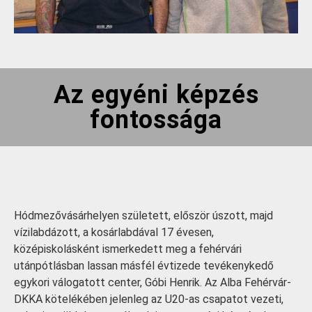
Az egyéni képzés
fontossága
Hódmezővásárhelyen született, először úszott, majd
vízilabdázott, a kosárlabdával 17 évesen,
középiskolásként ismerkedett meg a fehérvári
utánpótlásban lassan másfél évtizede tevékenykedő
egykori válogatott center, Góbi Henrik. Az Alba Fehérvár-
DKKA kötelékében jelenleg az U20-as csapatot vezeti,