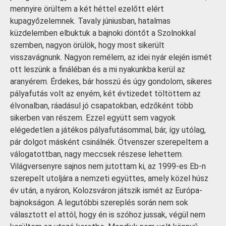
mennyire örültem a két héttel ezelőtt elért
kupagyőzelemnek. Tavaly júniusban, hatalmas
küzdelemben elbuktuk a bajnoki döntőt a Szolnokkal
szemben, nagyon örülök, hogy most sikerült
visszavágnunk. Nagyon remélem, az idei nyár elején ismét
ott leszünk a fináléban és a mi nyakunkba kerül az
aranyérem. Érdekes, bár hosszú és úgy gondolom, sikeres
pályafutás volt az enyém, két évtizedet töltöttem az
élvonalban, ráadásul jó csapatokban, edzőként több
sikerben van részem. Ezzel együtt sem vagyok
elégedetlen a játékos pályafutásommal, bár, így utólag,
pár dolgot másként csinálnék. Ötvenszer szerepeltem a
válogatottban, nagy meccsek részese lehettem.
Világversenyre sajnos nem jutottam ki, az 1999-es Eb-n
szerepelt utoljára a nemzeti együttes, amely közel húsz
év után, a nyáron, Kolozsváron játszik ismét az Európa-
bajnokságon. A legutóbbi szereplés során nem sok
választott el attól, hogy én is szóhoz jussak, végül nem