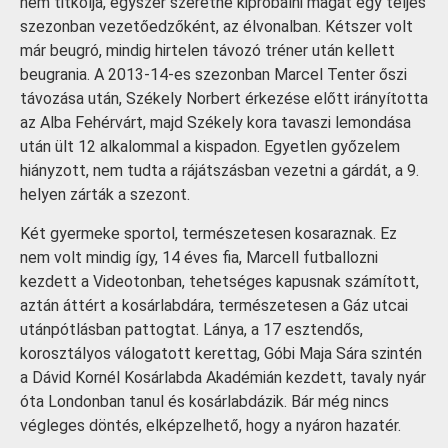
nem titkolja, egyszer szeretné kipróbálni magát egy teljes
szezonban vezetőedzőként, az élvonalban. Kétszer volt
már beugró, mindig hirtelen távozó tréner után kellett
beugrania. A 2013-14-es szezonban Marcel Tenter őszi
távozása után, Székely Norbert érkezése előtt irányította
az Alba Fehérvárt, majd Székely kora tavaszi lemondása
után ült 12 alkalommal a kispadon. Egyetlen győzelem
hiányzott, nem tudta a rájátszásban vezetni a gárdát, a 9.
helyen zárták a szezont.
Két gyermeke sportol, természetesen kosaraznak. Ez
nem volt mindig így, 14 éves fia, Marcell futballozni
kezdett a Videotonban, tehetséges kapusnak számított,
aztán áttért a kosárlabdára, természetesen a Gáz utcai
utánpótlásban pattogtat. Lánya, a 17 esztendős,
korosztályos válogatott kerettag, Góbi Maja Sára szintén
a Dávid Kornél Kosárlabda Akadémián kezdett, tavaly nyár
óta Londonban tanul és kosárlabdázik. Bár még nincs
végleges döntés, elképzelhető, hogy a nyáron hazatér.