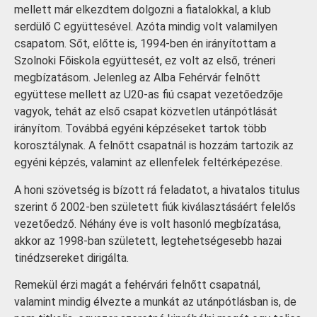
mellett már elkezdtem dolgozni a fiatalokkal, a klub
serdülő C együttesével. Azóta mindig volt valamilyen
csapatom. Sőt, előtte is, 1994-ben én irányítottam a
Szolnoki Főiskola együttesét, ez volt az első, tréneri
megbízatásom. Jelenleg az Alba Fehérvár felnőtt
együttese mellett az U20-as fiú csapat vezetőedzője
vagyok, tehát az első csapat közvetlen utánpótlását
irányítom. Továbbá egyéni képzéseket tartok több
korosztálynak. A felnőtt csapatnál is hozzám tartozik az
egyéni képzés, valamint az ellenfelek feltérképezése.
A honi szövetség is bízott rá feladatot, a hivatalos titulus
szerint ő 2002-ben született fiúk kiválasztásáért felelős
vezetőedző. Néhány éve is volt hasonló megbízatása,
akkor az 1998-ban született, legtehetségesebb hazai
tinédzsereket dirigálta.
Remekül érzi magát a fehérvári felnőtt csapatnál,
valamint mindig élvezte a munkát az utánpótlásban is, de