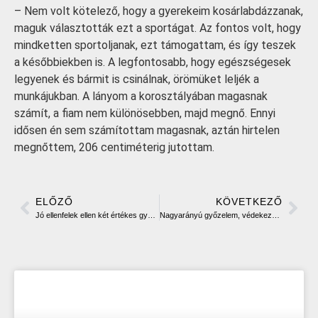
– Nem volt kötelező, hogy a gyerekeim kosárlabdázzanak,
maguk választották ezt a sportágat. Az fontos volt, hogy
mindketten sportoljanak, ezt támogattam, és így teszek
a későbbiekben is. A legfontosabb, hogy egészségesek
legyenek és bármit is csinálnak, örömüket leljék a
munkájukban. A lányom a korosztályában magasnak
számít, a fiam nem különösebben, majd megnő. Ennyi
idősen én sem számítottam magasnak, aztán hirtelen
megnőttem, 206 centiméterig jutottam.
ELŐZŐ
KÖVETKEZŐ
Jó ellenfelek ellen két értékes győzelem és feljutás
Nagyarányú győzelem, védekezési hiányosságokkal