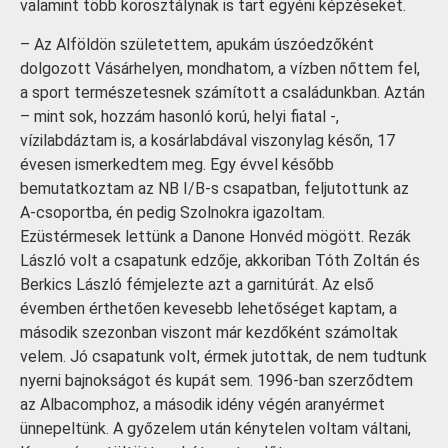
valamint több korosztálynak is tart egyéni képzéseket.
– Az Alföldön születettem, apukám úszóedzőként
dolgozott Vásárhelyen, mondhatom, a vízben nőttem fel,
a sport természetesnek számított a családunkban. Aztán
– mint sok, hozzám hasonló korú, helyi fiatal -,
vízilabdáztam is, a kosárlabdával viszonylag későn, 17
évesen ismerkedtem meg. Egy évvel később
bemutatkoztam az NB I/B-s csapatban, feljutottunk az
A-csoportba, én pedig Szolnokra igazoltam.
Ezüstérmesek lettünk a Danone Honvéd mögött. Rezák
László volt a csapatunk edzője, akkoriban Tóth Zoltán és
Berkics László fémjelezte azt a garnitúrát. Az első
évemben érthetően kevesebb lehetőséget kaptam, a
második szezonban viszont már kezdőként számoltak
velem. Jó csapatunk volt, érmek jutottak, de nem tudtunk
nyerni bajnokságot és kupát sem. 1996-ban szerződtem
az Albacomphoz, a második idény végén aranyérmet
ünnepeltünk. A győzelem után kénytelen voltam váltani,