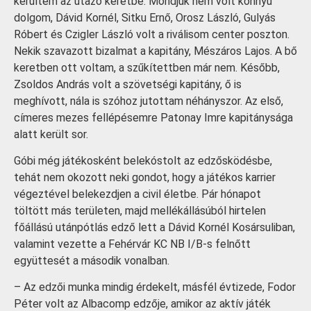
kerültem az utazó keretbe. Mondjuk nem volt könnyű
dolgom, Dávid Kornél, Sitku Ernő, Orosz László, Gulyás
Róbert és Czigler László volt a riválisom center poszton.
Nekik szavazott bizalmat a kapitány, Mészáros Lajos. A bő
keretben ott voltam, a szűkítettben már nem. Később,
Zsoldos András volt a szövetségi kapitány, ő is
meghívott, nála is szóhoz jutottam néhányszor. Az első,
címeres mezes fellépésemre Patonay Imre kapitánysága
alatt került sor.
Góbi még játékosként belekóstolt az edzősködésbe,
tehát nem okozott neki gondot, hogy a játékos karrier
végeztével belekezdjen a civil életbe. Pár hónapot
töltött más területen, majd mellékállásúból hirtelen
főállású utánpótlás edző lett a Dávid Kornél Kosársuliban,
valamint vezette a Fehérvár KC NB I/B-s felnőtt
együttesét a második vonalban.
– Az edzői munka mindig érdekelt, másfél évtizede, Fodor
Péter volt az Albacomp edzője, amikor az aktív játék