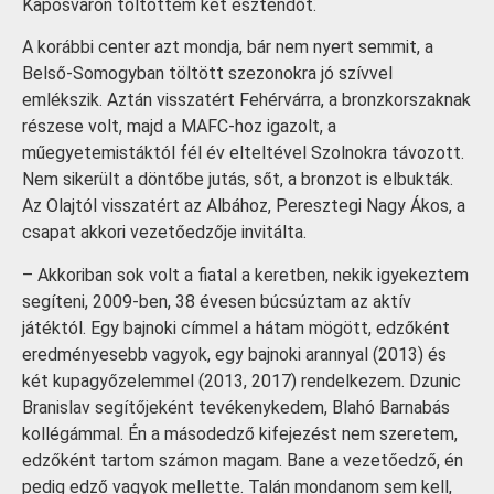
Kaposváron töltöttem két esztendőt.
A korábbi center azt mondja, bár nem nyert semmit, a
Belső-Somogyban töltött szezonokra jó szívvel
emlékszik. Aztán visszatért Fehérvárra, a bronzkorszaknak
részese volt, majd a MAFC-hoz igazolt, a
műegyetemistáktól fél év elteltével Szolnokra távozott.
Nem sikerült a döntőbe jutás, sőt, a bronzot is elbukták.
Az Olajtól visszatért az Albához, Peresztegi Nagy Ákos, a
csapat akkori vezetőedzője invitálta.
– Akkoriban sok volt a fiatal a keretben, nekik igyekeztem
segíteni, 2009-ben, 38 évesen búcsúztam az aktív
játéktól. Egy bajnoki címmel a hátam mögött, edzőként
eredményesebb vagyok, egy bajnoki arannyal (2013) és
két kupagyőzelemmel (2013, 2017) rendelkezem. Dzunic
Branislav segítőjeként tevékenykedem, Blahó Barnabás
kollégámmal. Én a másodedző kifejezést nem szeretem,
edzőként tartom számon magam. Bane a vezetőedző, én
pedig edző vagyok mellette. Talán mondanom sem kell,